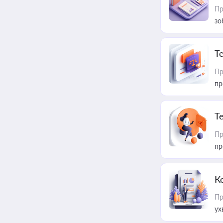
Пр
зо
T
Пр
пр
T
Пр
пр
К
Пр
ух