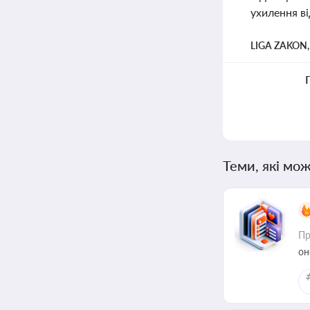
ухилення в
LIGA ZAKON
Теми, які мож
Пр
он