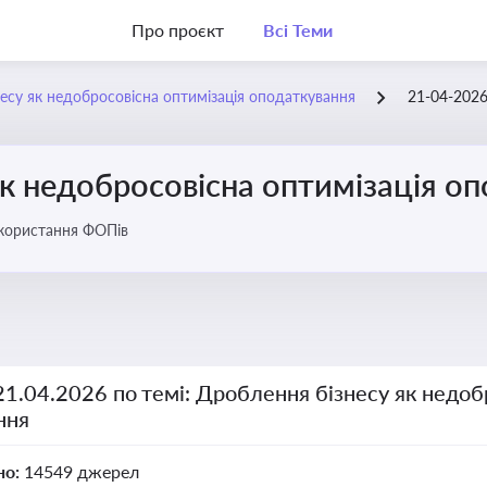
Про проєкт
Всі Теми
есу як недобросовісна оптимізація оподаткування
21-04-202
к недобросовісна оптимізація о
икористання ФОПів
21.04.2026 по темі: Дроблення бізнесу як недоб
ння
но:
14549 джерел