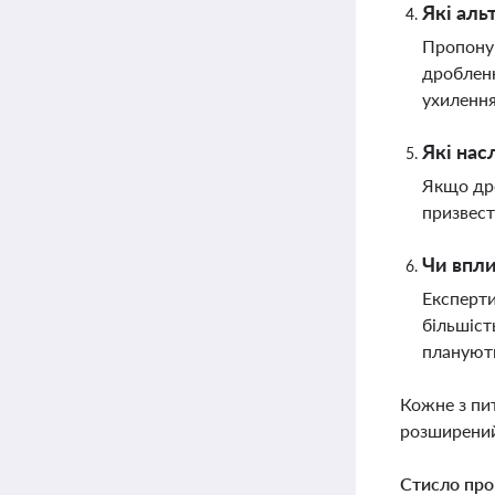
Які аль
Пропоную
дробленн
ухилення
Які нас
Якщо дро
призвест
Чи впли
Експерти
більшіст
плануют
Кожне з пи
розширений
Стисло про