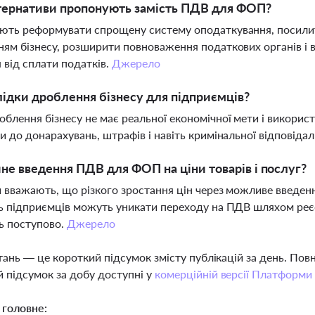
тернативи пропонують замість ПДВ для ФОП?
ть реформувати спрощену систему оподаткування, посилит
ям бізнесу, розширити повноваження податкових органів і в
 від сплати податків.
Джерело
лідки дроблення бізнесу для підприємців?
блення бізнесу не має реальної економічної мети і використ
и до донарахувань, штрафів і навіть кримінальної відповіда
не введення ПДВ для ФОП на ціни товарів і послуг?
 вважають, що різкого зростання цін через можливе введен
ь підприємців можуть уникати переходу на ПДВ шляхом реє
ь поступово.
Джерело
тань — це короткий підсумок змісту публікацій за день. По
 підсумок за добу доступні у
комерційній версії Платформи
 головне: