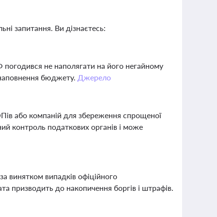
ьні запитання. Ви дізнаєтесь:
 погодився не наполягати на його негайному
и наповнення бюджету.
Джерело
ОПів або компаній для збереження спрощеної
ний контроль податкових органів і може
 за винятком випадків офіційного
ата призводить до накопичення боргів і штрафів.