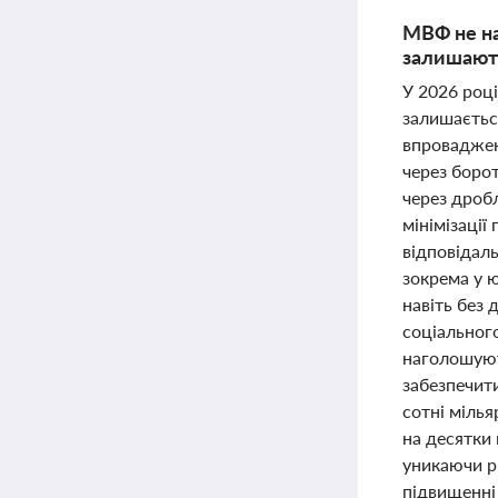
МВФ не на
залишають
У 2026 роц
залишаєтьс
впроваджен
через боро
через дробл
мінімізації
відповідаль
зокрема у 
навіть без 
соціального
наголошуют
забезпечит
сотні міль
на десятки
уникаючи рі
підвищенні 