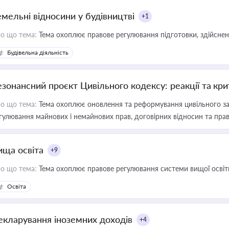
емельні відносини у будівництві
+1
о що тема:
Тема охоплює правове регулювання підготовки, здійсненн
Будівельна діяльність
езонансний проєкт Цивільного кодексу: реакції та кр
о що тема:
Тема охоплює оновлення та реформування цивільного за
гулювання майнових і немайнових прав, договірних відносин та прав
ища освіта
+9
о що тема:
Тема охоплює правове регулювання системи вищої освіти, о
Освіта
екларування іноземних доходів
+4