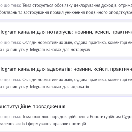
о що тема:
Тема стосується обов’язку декларування доходів, отрим
бов’язань та застосування правил уникнення подвійного оподаткува
elegram канали для нотаріусів: новини, кейси, практич
о що тема:
Огляди нормативних змін, судова практика, коментарі екс
о що пишуть у Telegram каналах для нотаріусів
elegram канали для адвокатів: новини, кейси, практич
о що тема:
Огляди нормативних змін, судова практика, коментарі екс
о що пишуть у Telegram каналах для адвокатів
онституційне провадження
о що тема:
Тема охоплює порядок здійснення Конституційним Судом
валення актів і формування правових позицій