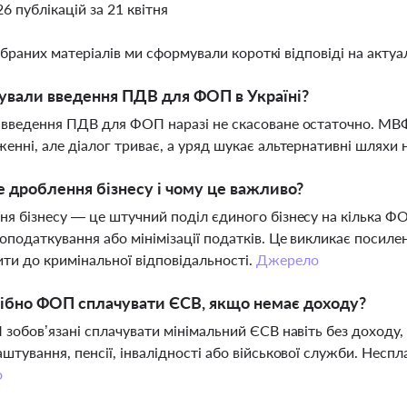
26 публікацій за 21 квітня
ібраних матеріалів ми сформували короткі відповіді на актуал
ували введення ПДВ для ФОП в Україні?
введення ПДВ для ФОП наразі не скасоване остаточно. МВФ
енні, але діалог триває, а уряд шукає альтернативні шлях
 дроблення бізнесу і чому це важливо?
я бізнесу — це штучний поділ єдиного бізнесу на кілька Ф
оподаткування або мінімізації податків. Це викликає посиле
ти до кримінальної відповідальності.
Джерело
ібно ФОП сплачувати ЄСВ, якщо немає доходу?
 зобов’язані сплачувати мінімальний ЄСВ навіть без доходу,
штування, пенсії, інвалідності або військової служби. Неспл
о