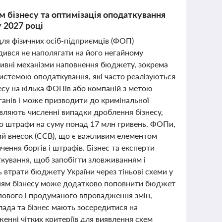
 бізнесу та оптимізація оподаткування
 2027 році
для фізичних осіб-підприємців (ФОП)
ився не наполягати на його негайному
тивні механізми наповнення бюджету, зокрема
стемою оподаткування, які часто реалізуються
есу на кілька ФОПів або компаній з метою
ганів і може призводити до кримінальної
являють численні випадки дроблення бізнесу,
но штрафи на суму понад 17 млн гривень. ФОПи,
ний внесок (ЄСВ), що є важливим елементом
ення боргів і штрафів. Бізнес та експерти
кування, щоб запобігти зловживанням і
втрати бюджету України через тіньові схеми у
енням бізнесу може додатково поповнити бюджет
упового і продуманого впровадження змін,
Влада та бізнес мають зосередитися на
енні чітких критеріїв для виявлення схем