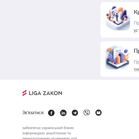
К
Пр
ус
П
Пр
тл
Зв'язатися:
забезпечує український бізнес
інформацією, аналітикою та
технологічними рішеннями для