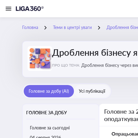
Головна
Теми в центрі уваги
Дроблення бізн
Дроблення бізнесу я
Дроблення бізнесу через в
ПРО ЩО ТЕМА:
Головне за добу (AI)
Усі публікації
Головне за 
ГОЛОВНЕ ЗА ДОБУ
оподаткува
Головне за сьогодні
Опрацьова
04 серпня 2026