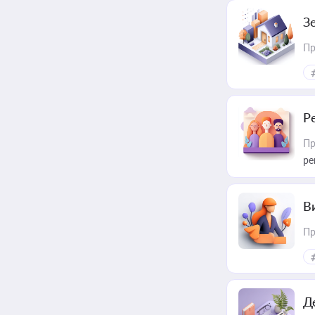
З
Пр
Р
Пр
ре
В
Пр
Д