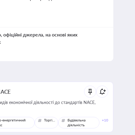
о, офіційні джерела, на основі яких
к
NACE
идів економічної діяльності до стандартів NACE,
о-енергетичний
Торгівля
Будівельна
+10
кс
діяльність