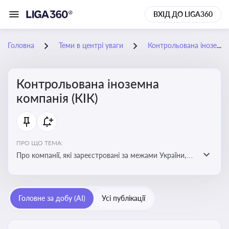
ВХІД ДО LIGA360
Головна
Теми в центрі уваги
Контрольована іноземна компанія (КІК)
Контрольована іноземна
компанія (КІК)
ПРО ЩО ТЕМА:
Про компанії, які зареєстровані за межами України,
але знаходяться під контролем українських
резидентів. КІК повинні звітувати перед податковими
органами України щодо своїх доходів і витрат
Головне за добу (AI)
Усі публікації