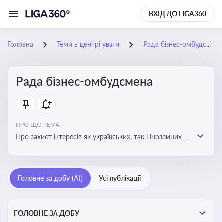
ВХІД ДО LIGA360
Головна
Теми в центрі уваги
Рада бізнес-омбудсмена
Рада бізнес-омбудсмена
ПРО ЩО ТЕМА:
Про захист інтересів як українських, так і іноземних
підприємств, що ведуть бізнес в Україні, перед
органами публічної влади. Рекомендації та практики
Головне за добу (AI)
Усі публікації
ГОЛОВНЕ ЗА ДОБУ