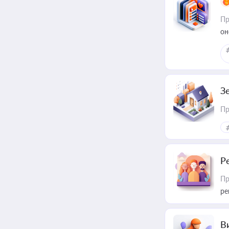
Пр
он
З
Пр
Р
Пр
ре
В