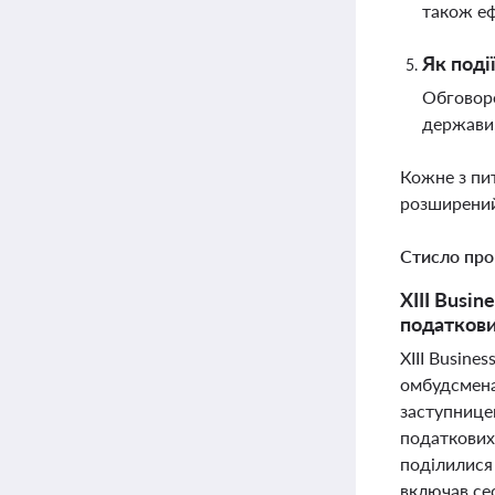
також еф
Як поді
Обговоре
держави,
Кожне з пи
розширений
Стисло про
XІІІ Busin
податкови
XІІІ Busine
омбудсмена 
заступнице
податкових 
поділилися
включав сес