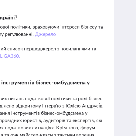
країні?
ої політики, враховуючи інтереси бізнесу та
му регулюванні.
Джерело
вний список першоджерел з посиланнями та
 LIGA360.
ня інструментів бізнес-омбудсмена у
их питань податкової політики та ролі бізнес-
ділено відкритому інтерв'ю з Юлією Андрусі́в,
ання інструментів бізнес-омбудсмена у
ровідних юристів, аудиторів та експертів, які
х податкових ситуаціях. Крім того, форум
, а також майстер-класи з тактики ведення