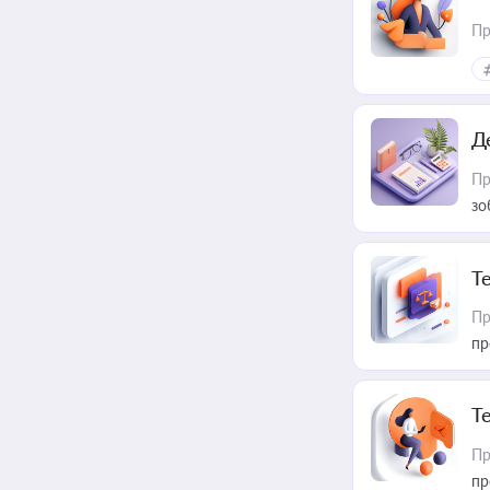
Пр
Д
Пр
зо
T
Пр
пр
T
Пр
пр