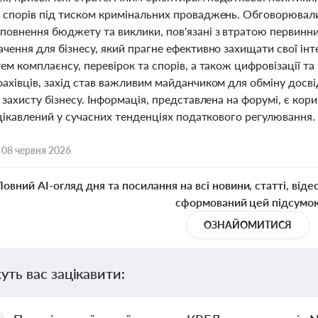
 спорів під тиском кримінальних проваджень. Обговорювали
овнення бюджету та виклики, пов'язані з втратою первинних 
чення для бізнесу, який прагне ефективно захищати свої ін
ем комплаєнсу, перевірок та спорів, а також цифровізації та
фахівців, захід став важливим майданчиком для обміну досві
 захисту бізнесу. Інформація, представлена на форумі, є кор
ацікавлений у сучасних тенденціях податкового регулювання.
,
08 червня 2026
Повний AI-огляд дня та посилання на всі новини, статті, віде
сформований цей підсумо
ОЗНАЙОМИТИСЯ
уть вас зацікавити: