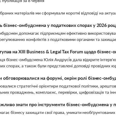
1 публікація за 8 червня
ібраних матеріалів ми сформували короткі відповіді на актуал
ь бізнес-омбудсмена у податкових спорах у 2026 роц
мбудсмен допомагає підприємцям ефективно використовуват
регулюванню конфліктів з податковими органами та захищає
тупав на XІІІ Business & Legal Tax Forum щодо бізнес
ця бізнес-омбудсмена Юлія Андрусі́в дала відкрите інтерв'
их спорах, а також були представлені доповіді провідних юр
и обговорювалися на форумі, окрім ролі бізнес-омб
валися стратегічні орієнтири податкової політики, арештов
ьних проваджень, комплаєнс, перевірки, цифровізація та інн
жливо знати про інструменти бізнес-омбудсмена у 
агає бізнесу захищати свої права, уникати необґрунтованих 