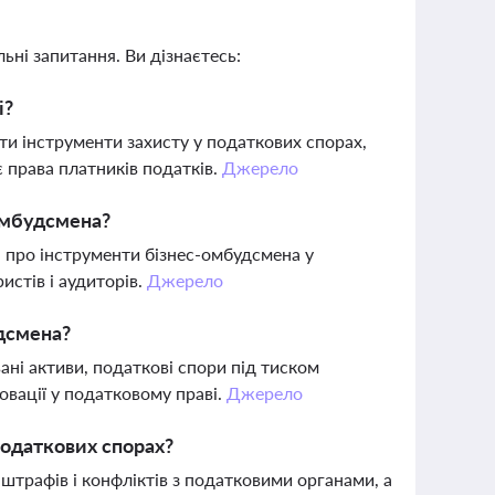
ьні запитання. Ви дізнаєтесь:
і?
и інструменти захисту у податкових спорах,
 права платників податків.
Джерело
-омбудсмена?
ю про інструменти бізнес-омбудсмена у
истів і аудиторів.
Джерело
удсмена?
ані активи, податкові спори під тиском
овації у податковому праві.
Джерело
податкових спорах?
штрафів і конфліктів з податковими органами, а