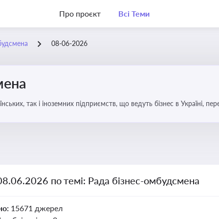
Про проєкт
Всі Теми
будсмена
08-06-2026
мена
аїнських, так і іноземних підприємств, що ведуть бізнес в Україні, пе
08.06.2026 по темі: Рада бізнес-омбудсмена
но:
15671 джерел