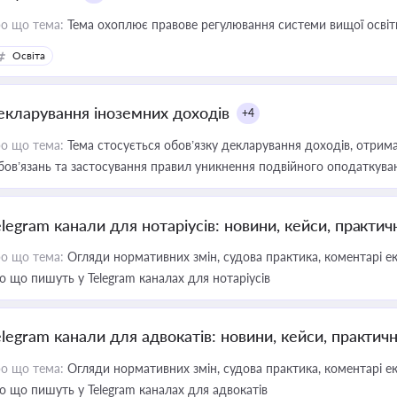
о що тема:
Тема охоплює правове регулювання системи вищої освіти, о
Освіта
екларування іноземних доходів
+4
о що тема:
Тема стосується обов’язку декларування доходів, отрим
бов’язань та застосування правил уникнення подвійного оподаткува
elegram канали для нотаріусів: новини, кейси, практич
о що тема:
Огляди нормативних змін, судова практика, коментарі екс
о що пишуть у Telegram каналах для нотаріусів
elegram канали для адвокатів: новини, кейси, практич
о що тема:
Огляди нормативних змін, судова практика, коментарі екс
о що пишуть у Telegram каналах для адвокатів