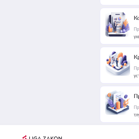
К
Пр
ух
К
Пр
ус
П
Пр
тл