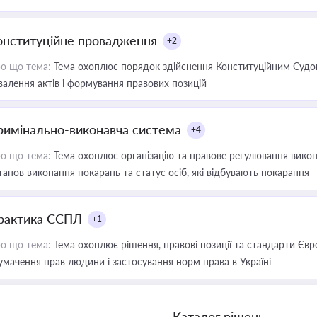
онституційне провадження
+2
о що тема:
Тема охоплює порядок здійснення Конституційним Судом
валення актів і формування правових позицій
римінально-виконавча система
+4
о що тема:
Тема охоплює організацію та правове регулювання викона
танов виконання покарань та статус осіб, які відбувають покарання
рактика ЄСПЛ
+1
о що тема:
Тема охоплює рішення, правові позиції та стандарти Євр
умачення прав людини і застосування норм права в Україні
Каталог рішень