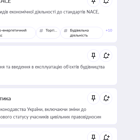
NACE
идів економічної діяльності до стандартів NACE,
о-енергетичний
Торгівля
Будівельна
+10
кс
діяльність
я та введення в експлуатацію об’єктів будівництва
итика
конодавства України, включаючи зміни до
ового статусу учасників цивільних правовідносин