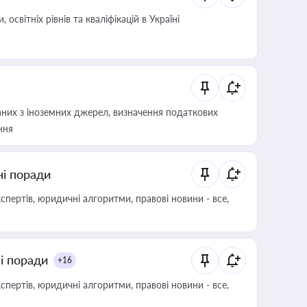
світніх рівнів та кваліфікацій в Україні
аних з іноземних джерел, визначення податкових
ння
ні поради
пертів, юридичні алгоритми, правові новини - все,
ні поради
+16
пертів, юридичні алгоритми, правові новини - все,