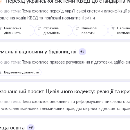
Перехід української системи КВЕД до стандартів 
о що тема:
Тема охоплює перехід української системи класифікації в
овлення кодів КВЕД та пов'язані нормативні зміни
Банківська
Страхова
Фінансові
Паливн
діяльність
діяльність
послуги
компле
емельні відносини у будівництві
+3
о що тема:
Тема охоплює правове регулювання підготовки, здійсненн
Будівельна діяльність
езонансний проєкт Цивільного кодексу: реакції та кр
о що тема:
Тема охоплює оновлення та реформування цивільного за
гулювання майнових і немайнових прав, договірних відносин та прав
ища освіта
+9