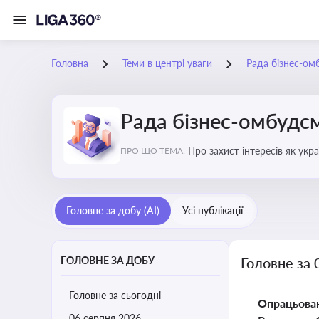
Головна
Теми в центрі уваги
Рада бізнес-ом
Рада бізнес-омбудс
Про захист інтересів як укр
ПРО ЩО ТЕМА:
практики
Головне за добу (AI)
Усі публікації
ГОЛОВНЕ ЗА ДОБУ
Головне за 
Головне за сьогодні
Опрацьова
06 серпня 2026