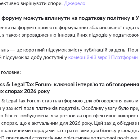
ективно вирішувати спори.
Джерело
ї форуму можуть вплинути на податкову політику в У
ння на форумі сприяють формуванню збалансованої податков
 а також впровадженню інноваційних підходів у податково
тань — це короткий підсумок змісту публікацій за день. По
 підсумок за добу доступні у
комерційній версії Платформи
 головне:
ess & Legal Tax Forum: ключові інтерв'ю та обговорен
х спорах 2026 року
ss & Legal Tax Forum став платформою для обговорення важлив
у захисті прав платників податків. Особливу увагу було при
ю бізнес-омбудсмена, яка розповіла про ефективне використ
спорах, що є актуальним для 2026 року. Цей захід об'єднав п
 практичними порадами та стратегіями для бізнесу у складни
ії, присвячені стратегічним орієнтирам податкової політики