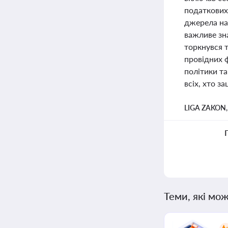
податкових
джерела нап
важливе зна
торкнувся т
провідних 
політики та
всіх, хто з
LIGA ZAKON
Теми, які мож