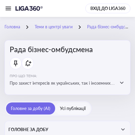
ВХІД ДО LIGA360
Головна
Теми в центрі уваги
Рада бізнес-омбудсмена
Рада бізнес-омбудсмена
ПРО ЩО ТЕМА:
Про захист інтересів як українських, так і іноземних
підприємств, що ведуть бізнес в Україні, перед
органами публічної влади. Рекомендації та практики
Головне за добу (AI)
Усі публікації
ГОЛОВНЕ ЗА ДОБУ