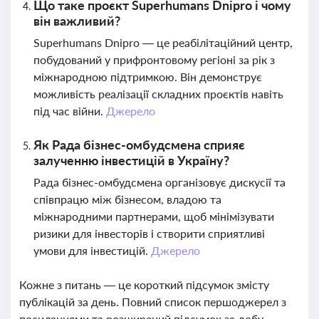
Що таке проєкт Superhumans Dnipro і чому
він важливий?
Superhumans Dnipro — це реабілітаційний центр,
побудований у прифронтовому регіоні за рік з
міжнародною підтримкою. Він демонструє
можливість реалізації складних проєктів навіть
під час війни.
Джерело
Як Рада бізнес-омбудсмена сприяє
залученню інвестицій в Україну?
Рада бізнес-омбудсмена організовує дискусії та
співпрацю між бізнесом, владою та
міжнародними партнерами, щоб мінімізувати
ризики для інвесторів і створити сприятливі
умови для інвестицій.
Джерело
Кожне з питань — це короткий підсумок змісту
публікацій за день. Повний список першоджерел з
посиланнями та розширений підсумок за добу