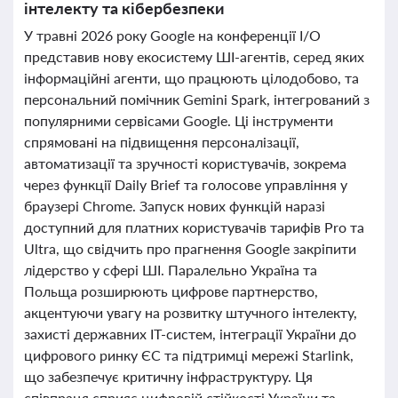
інтелекту та кібербезпеки
У травні 2026 року Google на конференції I/O
представив нову екосистему ШІ-агентів, серед яких
інформаційні агенти, що працюють цілодобово, та
персональний помічник Gemini Spark, інтегрований з
популярними сервісами Google. Ці інструменти
спрямовані на підвищення персоналізації,
автоматизації та зручності користувачів, зокрема
через функції Daily Brief та голосове управління у
браузері Chrome. Запуск нових функцій наразі
доступний для платних користувачів тарифів Pro та
Ultra, що свідчить про прагнення Google закріпити
лідерство у сфері ШІ. Паралельно Україна та
Польща розширюють цифрове партнерство,
акцентуючи увагу на розвитку штучного інтелекту,
захисті державних ІТ-систем, інтеграції України до
цифрового ринку ЄС та підтримці мережі Starlink,
що забезпечує критичну інфраструктуру. Ця
співпраця сприяє цифровій стійкості України та