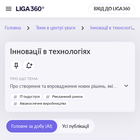
ВХІД ДО LIGA360
Головна
Теми в центрі уваги
Інновації в технологіях
Інновації в технологіях
ПРО ЩО ТЕМА:
Про створення та впровадження нових рішень, які
покращують ефективність, функціональність або
IT-індустрія
Рекламний ринок
можливості технологічних продуктів і процесів.
Авіакосмічне виробництво
Штучний інтелект та його використання
Головне за добу (AI)
Усі публікації