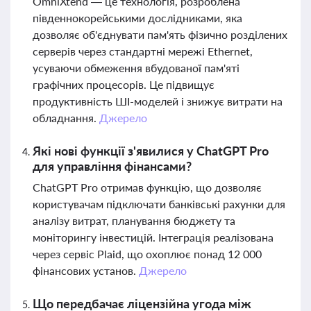
OmniXtend — це технологія, розроблена
південнокорейськими дослідниками, яка
дозволяє об'єднувати пам'ять фізично розділених
серверів через стандартні мережі Ethernet,
усуваючи обмеження вбудованої пам'яті
графічних процесорів. Це підвищує
продуктивність ШІ-моделей і знижує витрати на
обладнання.
Джерело
Які нові функції з'явилися у ChatGPT Pro
для управління фінансами?
ChatGPT Pro отримав функцію, що дозволяє
користувачам підключати банківські рахунки для
аналізу витрат, планування бюджету та
моніторингу інвестицій. Інтеграція реалізована
через сервіс Plaid, що охоплює понад 12 000
фінансових установ.
Джерело
Що передбачає ліцензійна угода між