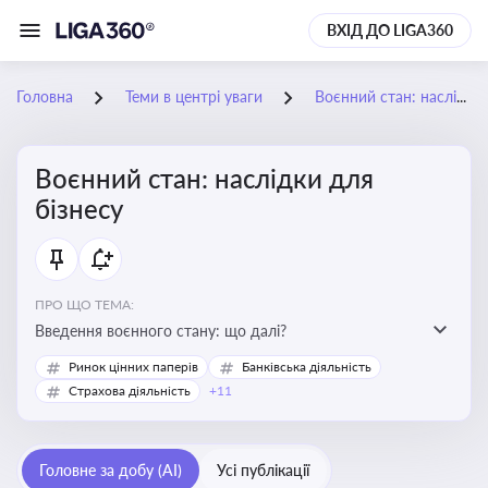
ВХІД ДО LIGA360
Головна
Теми в центрі уваги
Воєнний стан: наслідки для бізнесу
Воєнний стан: наслідки для
бізнесу
ПРО ЩО ТЕМА:
Введення воєнного стану: що далі?
Ринок цінних паперів
Банківська діяльність
Страхова діяльність
+11
Головне за добу (AI)
Усі публікації