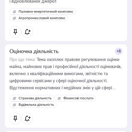
і відновлюваних джерел
Паливно-енергетичний комплекс
Агропромисловий комплекс
Оціночна діяльність
+8
Про що тема:
Тема охоплює правове регулювання оцінки
майна, майнових прав і професійної діяльності оцінювачів,
включно з кваліфікаційними вимогами, звітністю та
цифровими сервісами у сфері оціночної діяльності.
Відстеження нормативних і медійних змін у цій сфері
корисне для власника бізнесу, керівника, юриста або
Страхова діяльність
Фінансові послуги
бухгалтера під час оподаткування, приватизації, оренди
Будівельна діяльність
державного майна, корпоративних угод і перевірки
статусу суб'єктів оціночної діяльності