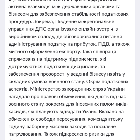
активна взаємодія між державними органами та
бізнесом для забезпечення стабільності податкових
процедур. Зокрема, Південне міжрегіональне
управління ДПС організувало онлайн-зустріч із
виробником солоду, де обговорювалися питання
адміністрування податку на прибуток, ПДВ, а також
митного оформлення експорту. Така співпраця
спрямована на підтримку підприємств, які
дотримуються податкової дисципліни, та
забезпечення прозорості у веденні бізнесу навіть у
складних умовах воєнного стану. Окрім податкових
аспектів, Міністерство закордонних справ України
нагадало про правові обмеження, які діють під час
воєнного стану, зокрема для іноземних паломників-
хасидів, які планують відвідати Умань. Вказано на
обмеження свободи пересування, комендантську
годину, заборону масових заходів та посилене
патрулювання. Також підкреслено ризики для