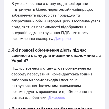
В умовах воєнного стану податкові органи
підтримують бізнес через онлайн-співпрацю,
забезпечують прозорість процедур та
оперативний обмін інформацією. Особлива увага
приділяється правильності відображення
операцій, адмініструванню ПДВ і митному
оформленню експорту.
Джерело
Які правові обмеження діють під час
воєнного стану для іноземних паломників в
Україні?
Під час воєнного стану діють обмеження на
свободу пересування, комендантська година,
заборона масових заходів і посилене
патрулювання. Іноземним паломникам
рекомендують враховувати ці обмеження та
ризики для безпеки.
Джерело
Як держава забезпечує безпеку під час