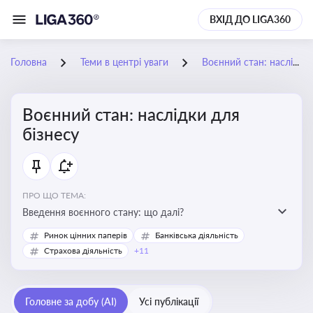
ВХІД ДО LIGA360
Головна
Теми в центрі уваги
Воєнний стан: наслідки для бізнесу
Воєнний стан: наслідки для
бізнесу
ПРО ЩО ТЕМА:
Введення воєнного стану: що далі?
Ринок цінних паперів
Банківська діяльність
Страхова діяльність
+11
Головне за добу (AI)
Усі публікації