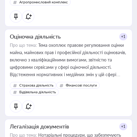
Агропромисловий комплекс
Оціночна діяльність
+1
Про що тема:
Тема охоплює правове регулювання оцінки
майна, майнових прав і професійної діяльності оцінювачів,
включно з кваліфікаційними вимогами, звітністю та
цифровими сервісами у сфері оціночної діяльності.
Відстеження нормативних і медійних змін у цій сфері
корисне для власника бізнесу, керівника, юриста або
Страхова діяльність
Фінансові послуги
бухгалтера під час оподаткування, приватизації, оренди
Будівельна діяльність
державного майна, корпоративних угод і перевірки
статусу суб'єктів оціночної діяльності
Легалізація документів
+1
Про що тема:
Нотаріальні процедури, що забезпечують