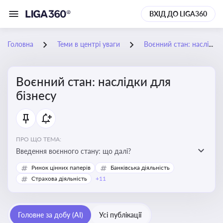
ВХІД ДО LIGA360
Головна
Теми в центрі уваги
Воєнний стан: наслідки для бізнесу
Воєнний стан: наслідки для
бізнесу
ПРО ЩО ТЕМА:
Введення воєнного стану: що далі?
Ринок цінних паперів
Банківська діяльність
Страхова діяльність
+11
Головне за добу (AI)
Усі публікації