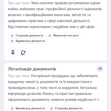
Про що тема:
Тема охоплює правове регулювання оцінки
майна, майнових прав і професійної діяльності оцінювачів,
включно з кваліфікаційними вимогами, звітністю та
цифровими сервісами у сфері оціночної діяльності.
Відстеження нормативних і медійних змін у цій сфері
корисне для власника бізнесу, керівника, юриста або
Страхова діяльність
Фінансові послуги
бухгалтера під час оподаткування, приватизації, оренди
Будівельна діяльність
державного майна, корпоративних угод і перевірки
статусу суб'єктів оціночної діяльності
Легалізація документів
+9
Про що тема:
Нотаріальні процедури, що забезпечують
юридичну чинність документів та їх використання в
правовідносинах, у тому числі за кордоном. Актуальна
інформація дозволяє бізнесу та юристам правильно
оформлювати документи, уникати ризиків недійсності та
забезпечувати їх належне прийняття органами влади та
Банківська діяльність
Страхова діяльність