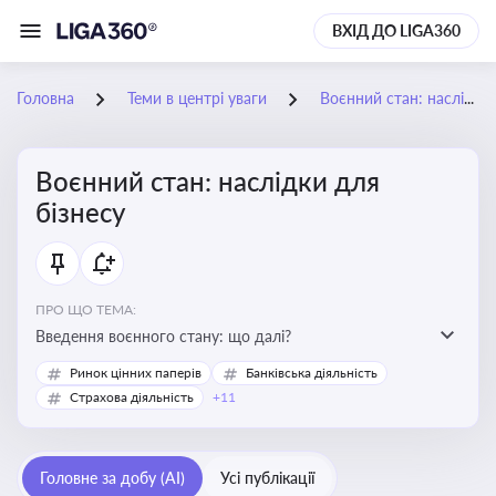
ВХІД ДО LIGA360
Головна
Теми в центрі уваги
Воєнний стан: наслідки для бізнесу
Воєнний стан: наслідки для
бізнесу
ПРО ЩО ТЕМА:
Введення воєнного стану: що далі?
Ринок цінних паперів
Банківська діяльність
Страхова діяльність
+11
Головне за добу (AI)
Усі публікації