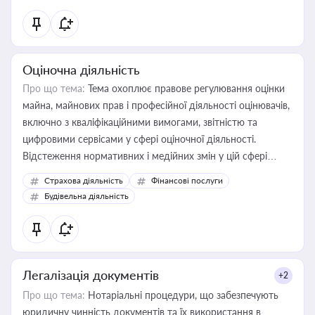
Оціночна діяльність
Про що тема:
Тема охоплює правове регулювання оцінки
майна, майнових прав і професійної діяльності оцінювачів,
включно з кваліфікаційними вимогами, звітністю та
цифровими сервісами у сфері оціночної діяльності.
Відстеження нормативних і медійних змін у цій сфері
корисне для власника бізнесу, керівника, юриста або
Страхова діяльність
Фінансові послуги
бухгалтера під час оподаткування, приватизації, оренди
Будівельна діяльність
державного майна, корпоративних угод і перевірки
статусу суб'єктів оціночної діяльності
Легалізація документів
+2
Про що тема:
Нотаріальні процедури, що забезпечують
юридичну чинність документів та їх використання в