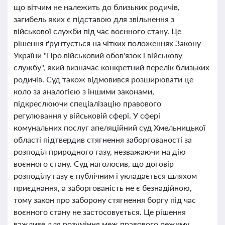
що вітчим не належить до близьких родичів,
загибель яких є підставою для звільнення з
військової служби під час воєнного стану. Це
рішення ґрунтується на чітких положеннях Закону
України "Про військовий обов'язок і військову
службу", який визначає конкретний перелік близьких
родичів. Суд також відмовився розширювати це
коло за аналогією з іншими законами,
підкреслюючи спеціалізацію правового
регулювання у військовій сфері. У сфері
комунальних послуг апеляційний суд Хмельницької
області підтвердив стягнення заборгованості за
розподіл природного газу, незважаючи на дію
воєнного стану. Суд наголосив, що договір
розподілу газу є публічним і укладається шляхом
приєднання, а заборгованість не є безнадійною,
тому закон про заборону стягнення боргу під час
воєнного стану не застосовується. Це рішення
важливе для розуміння меж правового режиму