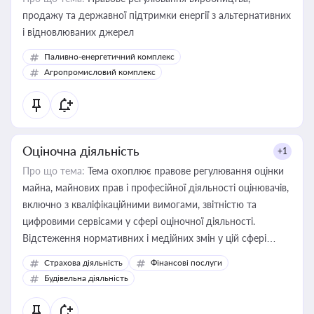
продажу та державної підтримки енергії з альтернативних
і відновлюваних джерел
Паливно-енергетичний комплекс
Агропромисловий комплекс
Оціночна діяльність
+1
Про що тема:
Тема охоплює правове регулювання оцінки
майна, майнових прав і професійної діяльності оцінювачів,
включно з кваліфікаційними вимогами, звітністю та
цифровими сервісами у сфері оціночної діяльності.
Відстеження нормативних і медійних змін у цій сфері
корисне для власника бізнесу, керівника, юриста або
Страхова діяльність
Фінансові послуги
бухгалтера під час оподаткування, приватизації, оренди
Будівельна діяльність
державного майна, корпоративних угод і перевірки
статусу суб'єктів оціночної діяльності