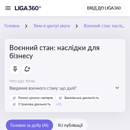
ВХІД ДО LIGA360
Головна
Теми в центрі уваги
Воєнний стан: наслідки для бізнесу
Воєнний стан: наслідки для
бізнесу
ПРО ЩО ТЕМА:
Введення воєнного стану: що далі?
Ринок цінних паперів
Банківська діяльність
Страхова діяльність
+11
Головне за добу (AI)
Усі публікації