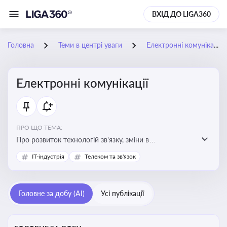
ВХІД ДО LIGA360
Головна
Теми в центрі уваги
Електронні комунікації
Електронні комунікації
ПРО ЩО ТЕМА:
Про розвиток технологій зв'язку, зміни в
законодавстві, регулювання ринку телекомунікацій,
IT-індустрія
Телеком та зв'язок
інновації в сфері мобільних та інтернет-послуг
Головне за добу (AI)
Усі публікації