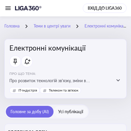
ВХІД ДО LIGA360
Головна
Теми в центрі уваги
Електронні комунікації
Електронні комунікації
ПРО ЩО ТЕМА:
Про розвиток технологій зв'язку, зміни в
законодавстві, регулювання ринку телекомунікацій,
IT-індустрія
Телеком та зв'язок
інновації в сфері мобільних та інтернет-послуг
Головне за добу (AI)
Усі публікації