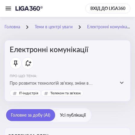
ВХІД ДО LIGA360
Головна
Теми в центрі уваги
Електронні комунікації
Електронні комунікації
ПРО ЩО ТЕМА:
Про розвиток технологій зв'язку, зміни в
законодавстві, регулювання ринку телекомунікацій,
IT-індустрія
Телеком та зв'язок
інновації в сфері мобільних та інтернет-послуг
Головне за добу (AI)
Усі публікації