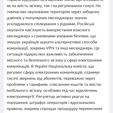
як на якість зв’язку, так і на регулювання галузі. На
тимчасово окупованих територіях через заборону
дзвінків у популярних месенджерах значно
ускладнилося спілкування з рідними. Російські
окупанти нав’язують використання власного
месенджера з сумнівними умовами безпеки, що
змушує українців шукати альтернативні способи
комунікації, зокрема VPN та інші месенджери. Ця
ситуація підкреслює важливість забезпечення
якісного та безпечного зв’язку у сфері електронних
комунікацій. В Україні Національна комісія, що
регулює сферу електронних комунікацій, отримує
тисячі звернень від абонентів, переважно через
проблеми з тарифами, списанням коштів та якістю
мобільного зв’язку, особливо під час відключень
електроенергії. Регулятор активно реагує на
порушення, штрафує операторів і вдосконалює
правила, зокрема спрощує процедуру перенесення