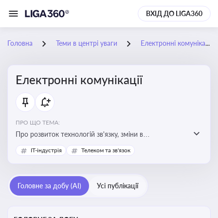
ВХІД ДО LIGA360
Головна
Теми в центрі уваги
Електронні комунікації
Електронні комунікації
ПРО ЩО ТЕМА:
Про розвиток технологій зв'язку, зміни в
законодавстві, регулювання ринку телекомунікацій,
IT-індустрія
Телеком та зв'язок
інновації в сфері мобільних та інтернет-послуг
Головне за добу (AI)
Усі публікації