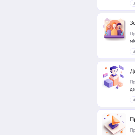
З
Пр
мі
Д
Пр
де
П
Пр