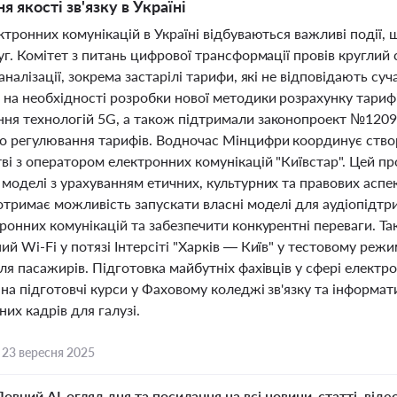
 якості зв'язку в Україні
ктронних комунікацій в Україні відбуваються важливі події,
уг. Комітет з питань цифрової трансформації провів кругли
аналізації, зокрема застарілі тарифи, які не відповідають с
на необхідності розробки нової методики розрахунку тарифі
ня технологій 5G, а також підтримали законопроект №1209
о регулювання тарифів. Водночас Мінцифри координує створ
ві з оператором електронних комунікацій "Київстар". Цей пр
моделі з урахуванням етичних, культурних та правових аспек
отримає можливість запускати власні моделі для аудіопідтр
тронних комунікацій та забезпечити конкурентні переваги. Т
й Wi-Fi у потязі Інтерсіті "Харків — Київ" у тестовому ре
ля пасажирів. Підготовка майбутніх фахівців у сфері елект
 на підготовчі курси у Фаховому коледжі зв'язку та інформ
них кадрів для галузі.
,
23 вересня 2025
Повний AI-огляд дня та посилання на всі новини, статті, віде