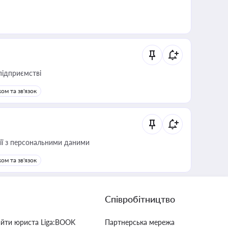
підприємстві
ом та зв'язок
 дії з персональними даними
ом та зв'язок
Співробітництво
айти юриста Liga:BOOK
Партнерська мережа