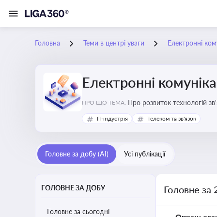
Головна
Теми в центрі уваги
Електронні кому
Електронні комуніка
Про розвиток технологій зв'
ПРО ЩО ТЕМА:
IT-індустрія
Телеком та зв'язок
Головне за добу (AI)
Усі публікації
ГОЛОВНЕ ЗА ДОБУ
Головне за 
Головне за сьогодні
Опрацьова