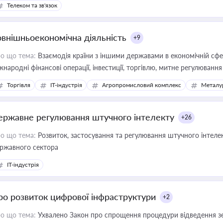
Телеком та зв'язок
овнішньоекономічна діяльність
+9
о що тема:
Взаємодія країни з іншими державами в економічній сфері
жнародні фінансові операції, інвестиції, торгівлю, митне регулювання
Торгівля
IT-індустрія
Агропромисловий комплекс
Металу
ержавне регулювання штучного інтелекту
+26
о що тема:
Розвиток, застосування та регулювання штучного інтелек
ржавного сектора
IT-індустрія
ро розвиток цифрової інфраструктури
+2
о що тема:
Ухвалено Закон про спрощення процедури відведення зе