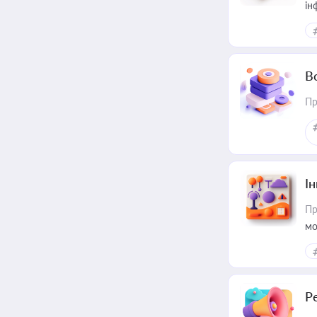
ін
В
Пр
Ін
Пр
мо
Р