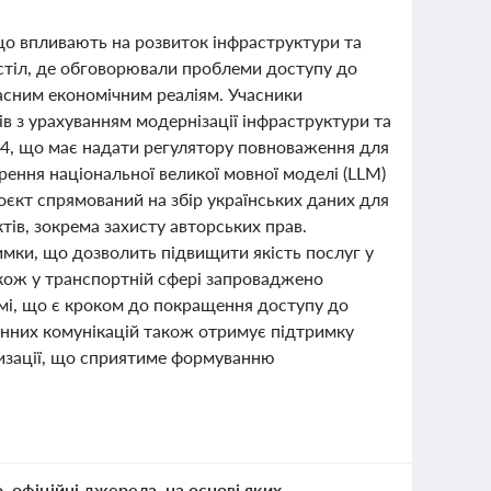
 що впливають на розвиток інфраструктури та
й стіл, де обговорювали проблеми доступу до
учасним економічним реаліям. Учасники
в з урахуванням модернізації інфраструктури та
4, що має надати регулятору повноваження для
ення національної великої мовної моделі (LLM)
оєкт спрямований на збір українських даних для
тів, зокрема захисту авторських прав.
имки, що дозволить підвищити якість послуг у
акож у транспортній сфері запроваджено
жимі, що є кроком до покращення доступу до
ронних комунікацій також отримує підтримку
атизації, що сприятиме формуванню
о, офіційні джерела, на основі яких