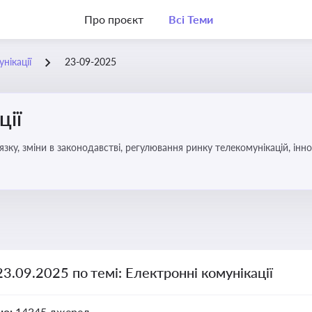
Про проєкт
Всі Теми
нікації
23-09-2025
ції
язку, зміни в законодавстві, регулювання ринку телекомунікацій, інно
23.09.2025 по темі: Електронні комунікації
но:
14345 джерел