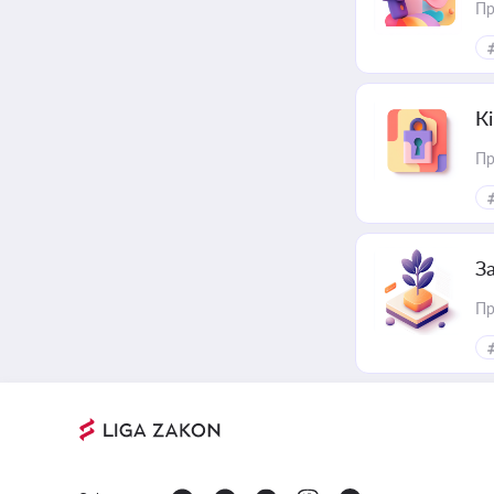
Пр
К
Пр
З
Пр