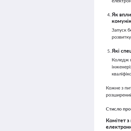
електрон
Як впли
комунік
Запуск б
розвитку
Які спе
Коледж п
інженері
кваліфік
Кожне з пи
розширений
Стисло про
Комітет з
електронн