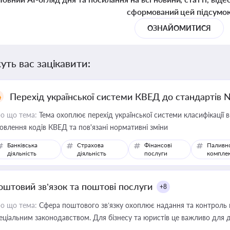
сформований цей підсумо
ОЗНАЙОМИТИСЯ
уть вас зацікавити:
Перехід української системи КВЕД до стандартів 
о що тема:
Тема охоплює перехід української системи класифікації в
овлення кодів КВЕД та пов'язані нормативні зміни
Банківська
Страхова
Фінансові
Паливн
діяльність
діяльність
послуги
компле
оштовий зв’язок та поштові послуги
+8
о що тема:
Сфера поштового зв’язку охоплює надання та контроль 
еціальним законодавством. Для бізнесу та юристів це важливо для д
єстрах і забезпечення прав споживачів.