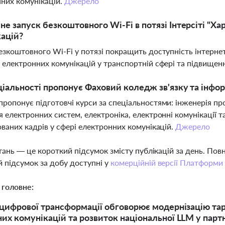
них комунікацій.
Джерело
не запуск безкоштовного Wi-Fi в потязі Інтерсіті "Х
ацій?
езкоштовного Wi-Fi у потязі покращить доступність інтерне
 електронних комунікацій у транспортній сфері та підвищенні
ціальності пропонує Фаховий коледж зв'язку та інфор
ропонує підготовчі курси за спеціальностями: інженерія пр
я електронних систем, електроніка, електронні комунікації т
ованих кадрів у сфері електронних комунікацій.
Джерело
тань — це короткий підсумок змісту публікацій за день. По
 підсумок за добу доступні у
комерційній версії Платформи
 головне:
 цифрової трансформації обговорює модернізацію тари
их комунікацій та розвиток національної LLM у партн