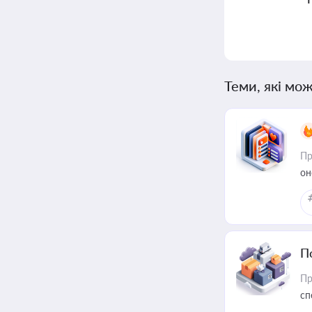
Теми, які мож
Пр
он
П
Пр
сп
ре