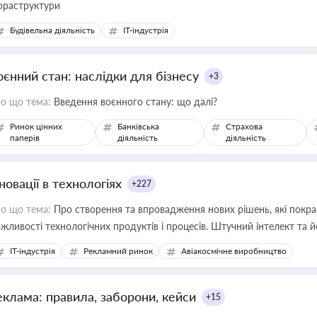
фраструктури
Будівельна діяльність
IT-індустрія
оєнний стан: наслідки для бізнесу
+3
о що тема:
Введення воєнного стану: що далі?
Ринок цінних
Банківська
Страхова
паперів
діяльність
діяльність
новації в технологіях
+227
о що тема:
Про створення та впровадження нових рішень, які покра
жливості технологічних продуктів і процесів. Штучний інтелект та 
IT-індустрія
Рекламний ринок
Авіакосмічне виробництво
еклама: правила, заборони, кейси
+15