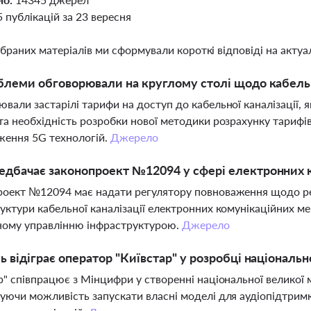
5 публікацій за 23 вересня
ібраних матеріалів ми сформували короткі відповіді на актуал
блеми обговорювали на круглому столі щодо кабельн
вали застарілі тарифи на доступ до кабельної каналізації, 
та необхідність розробки нової методики розрахунку тарифів
ження 5G технологій.
Джерело
дбачає законопроект №12094 у сфері електронних 
оект №12094 має надати регулятору повноваження щодо ре
уктури кабельної каналізації електронних комунікаційних м
ному управлінню інфраструктурою.
Джерело
ь відіграє оператор "Київстар" у розробці національн
р" співпрацює з Мінцифри у створенні національної великої 
уючи можливість запускати власні моделі для аудіопідтримк