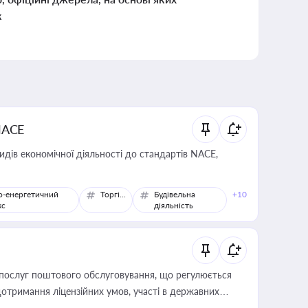
к
NACE
идів економічної діяльності до стандартів NACE,
о-енергетичний
Торгівля
Будівельна
+10
кс
діяльність
послуг поштового обслуговування, що регулюється
отримання ліцензійних умов, участі в державних