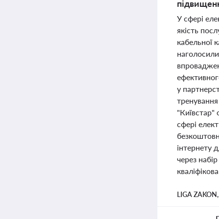
підвищення
У сфері еле
якість посл
кабельної к
наголосили 
впроваджен
ефективног
у партнерст
тренування 
"Київстар" 
сфері елек
безкоштовни
інтернету д
через набір
кваліфікова
LIGA ZAKON