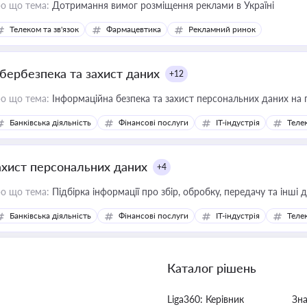
о що тема:
Дотримання вимог розміщення реклами в Україні
Телеком та зв'язок
Фармацевтика
Рекламний ринок
ібербезпека та захист даних
+12
о що тема:
Інформаційна безпека та захист персональних даних на 
Банківська діяльність
Фінансові послуги
IT-індустрія
Телек
ахист персональних даних
+4
о що тема:
Підбірка інформації про збір, обробку, передачу та інші
Банківська діяльність
Фінансові послуги
IT-індустрія
Телек
Каталог рішень
Liga360: Керівник
Зн