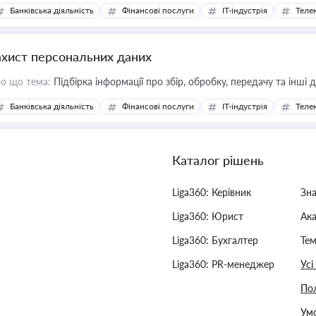
Банківська діяльність
Фінансові послуги
IT-індустрія
Телек
ахист персональних даних
о що тема:
Підбірка інформації про збір, обробку, передачу та інші
Банківська діяльність
Фінансові послуги
IT-індустрія
Телек
Каталог рішень
Liga360: Керівник
Зн
Liga360: Юрист
Ак
Liga360: Бухгалтер
Тем
Liga360: PR-менеджер
Усі
Пол
Умо