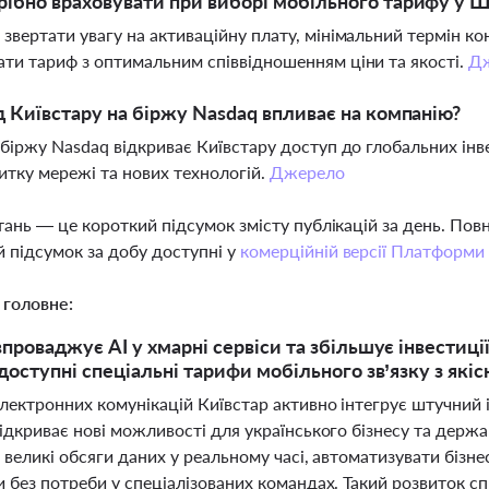
ібно враховувати при виборі мобільного тарифу у Ш
звертати увагу на активаційну плату, мінімальний термін кон
ти тариф з оптимальним співвідношенням ціни та якості.
Д
д Київстару на біржу Nasdaq впливає на компанію?
 біржу Nasdaq відкриває Київстару доступ до глобальних ін
итку мережі та нових технологій.
Джерело
тань — це короткий підсумок змісту публікацій за день. По
 підсумок за добу доступні у
комерційній версії Платформи
 головне:
впроваджує AI у хмарні сервіси та збільшує інвестиці
 доступні спеціальні тарифи мобільного зв’язку з як
лектронних комунікацій Київстар активно інтегрує штучний і
ідкриває нові можливості для українського бізнесу та держ
 великі обсяги даних у реальному часі, автоматизувати бізн
и без потреби у спеціалізованих командах. Такий розвиток 