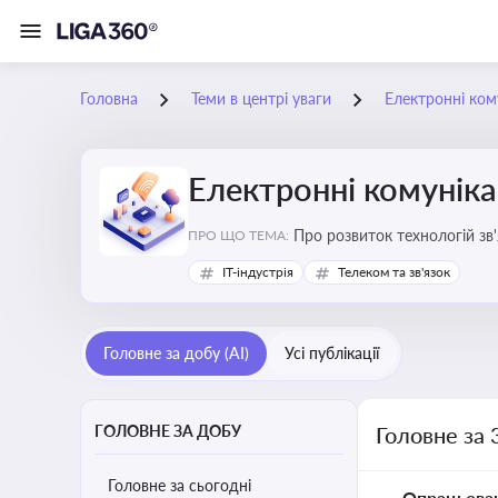
Головна
Теми в центрі уваги
Електронні кому
Електронні комуніка
Про розвиток технологій зв'
ПРО ЩО ТЕМА:
IT-індустрія
Телеком та зв'язок
Головне за добу (AI)
Усі публікації
ГОЛОВНЕ ЗА ДОБУ
Головне за 
Головне за сьогодні
Опрацьова