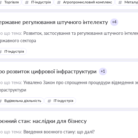
Торгівля
IT-індустрія
Агропромисловий комплекс
Металу
ержавне регулювання штучного інтелекту
+4
о що тема:
Розвиток, застосування та регулювання штучного інтелек
ржавного сектора
IT-індустрія
ро розвиток цифрової інфраструктури
+1
о що тема:
Ухвалено Закон про спрощення процедури відведення зе
фраструктури
Будівельна діяльність
IT-індустрія
оєнний стан: наслідки для бізнесу
о що тема:
Введення воєнного стану: що далі?