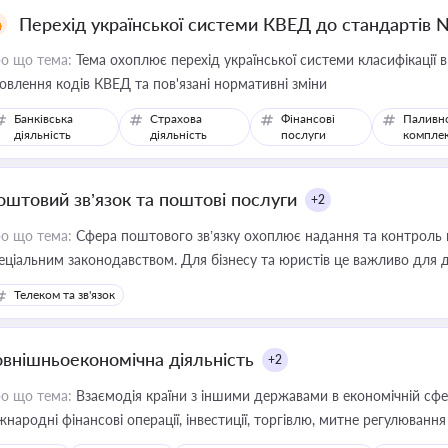
Перехід української системи КВЕД до стандартів 
о що тема:
Тема охоплює перехід української системи класифікації в
овлення кодів КВЕД та пов'язані нормативні зміни
Банківська
Страхова
Фінансові
Паливн
діяльність
діяльність
послуги
компле
оштовий зв’язок та поштові послуги
+2
о що тема:
Сфера поштового зв’язку охоплює надання та контроль 
еціальним законодавством. Для бізнесу та юристів це важливо для д
єстрах і забезпечення прав споживачів.
Телеком та зв'язок
овнішньоекономічна діяльність
+2
о що тема:
Взаємодія країни з іншими державами в економічній сфері
жнародні фінансові операції, інвестиції, торгівлю, митне регулювання