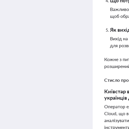
Що потр
Важливо 
щоб обра
Як вихі
Вихід на
для розв
Кожне з пи
розширений
Стисло про
Київстар 
українців
Оператор е
Cloud, що в
аналізувати
інструмент