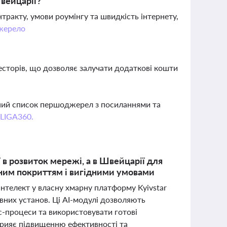
вейцарії?
тракту, умови роумінгу та швидкість інтернету,
жерело
весторів, що дозволяє залучати додаткові кошти
вний список першоджерел з посиланнями та
 LIGA360.
ї в розвиток мережі, а в Швейцарії для
існим покриттям і вигідними умовами
нтелект у власну хмарну платформу Kyivstar
авних установ. Ці AI-модулі дозволяють
ес-процеси та використовувати готові
сприяє підвищенню ефективності та