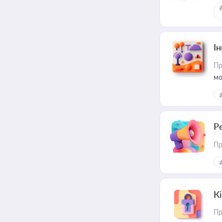
Ін
Пр
мо
Р
Пр
К
Пр