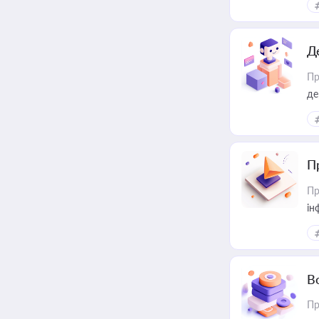
Д
Пр
де
П
Пр
ін
В
Пр