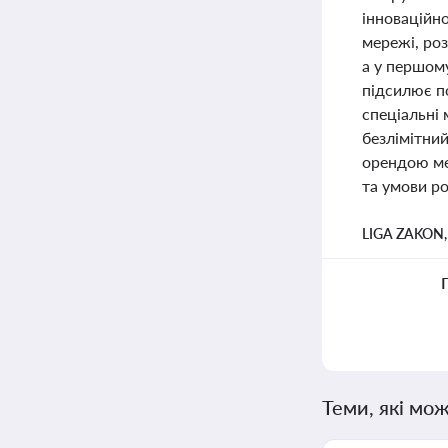
інноваційно
мережі, роз
а у першому
підсилює по
спеціальні 
безлімітний
орендою мер
та умови ро
LIGA ZAKON
Теми, які мож