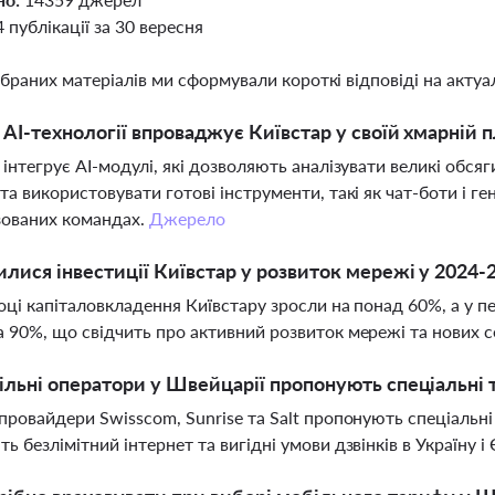
4 публікації за 30 вересня
ібраних матеріалів ми сформували короткі відповіді на актуал
і AI-технології впроваджує Київстар у своїй хмарній 
 інтегрує AI-модулі, які дозволяють аналізувати великі обсяг
та використовувати готові інструменти, такі як чат-боти і ге
зованих командах.
Джерело
илися інвестиції Київстар у розвиток мережі у 2024-
оці капіталовкладення Київстару зросли на понад 60%, а у пе
 90%, що свідчить про активний розвиток мережі та нових с
ільні оператори у Швейцарії пропонують спеціальні 
провайдери Swisscom, Sunrise та Salt пропонують спеціальні т
ь безлімітний інтернет та вигідні умови дзвінків в Україну і