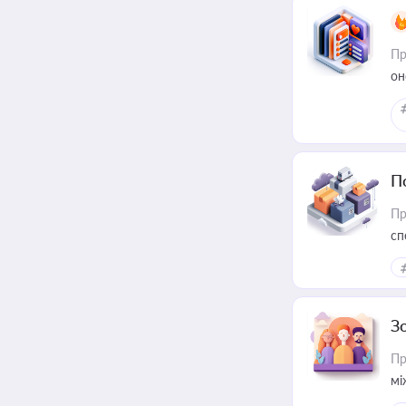
Пр
он
П
Пр
сп
ре
З
Пр
мі