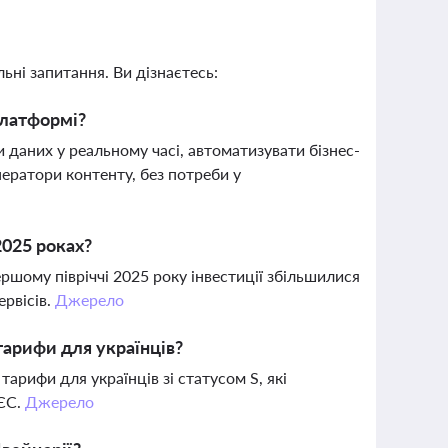
ьні запитання. Ви дізнаєтесь:
платформі?
и даних у реальному часі, автоматизувати бізнес-
нератори контенту, без потреби у
2025 роках?
ршому півріччі 2025 року інвестиції збільшилися
ервісів.
Джерело
тарифи для українців?
арифи для українців зі статусом S, які
 ЄС.
Джерело