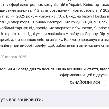
сті у сфері електронних комунікацій в Україні. Київстар та
ширення покриття 4G та впровадження нових сервісів. У 2024
 півріччі 2025 року – майже на 90%. Вихід на біржу Nasdaq
зиції оператора на ринку електронних комунікацій. У Швейца
мобільні тарифи від провідних операторів Swisscom, Sunrise та
 інтернет та вигідні умови дзвінків в Україну та Європу. В
ежі, але з меншою якістю зв’язку. Важливо враховувати акт
умінгу при виборі тарифу, щоб забезпечити оптимальне співв
,
30 вересня 2025
Повний AI-огляд дня та посилання на всі новини, статті, віде
сформований цей підсумо
ОЗНАЙОМИТИСЯ
уть вас зацікавити: