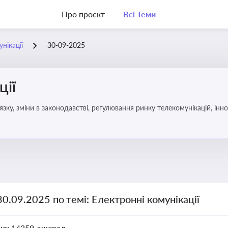
Про проєкт
Всі Теми
нікації
30-09-2025
ції
язку, зміни в законодавстві, регулювання ринку телекомунікацій, інно
30.09.2025 по темі: Електронні комунікації
но:
14359 джерел