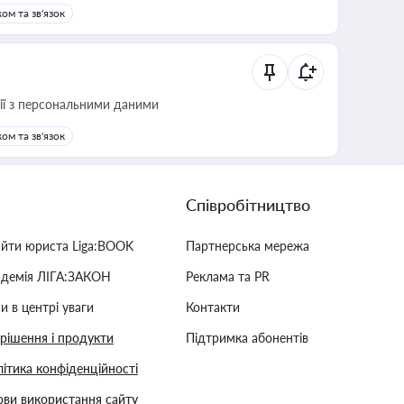
ом та зв'язок
 дії з персональними даними
ом та зв'язок
Співробітництво
айти юриста Liga:BOOK
Партнерська мережа
адемія ЛІГА:ЗАКОН
Реклама та PR
и в центрі уваги
Контакти
 рішення і продукти
Підтримка абонентів
ітика конфіденційності
ви використання сайту