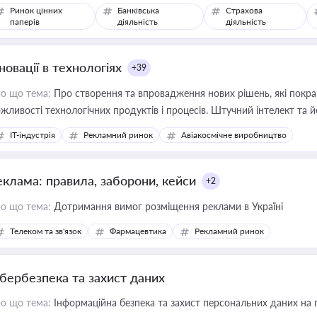
Ринок цінних
Банківська
Страхова
паперів
діяльність
діяльність
новації в технологіях
+39
о що тема:
Про створення та впровадження нових рішень, які покра
жливості технологічних продуктів і процесів. Штучний інтелект та 
IT-індустрія
Рекламний ринок
Авіакосмічне виробництво
еклама: правила, заборони, кейси
+2
о що тема:
Дотримання вимог розміщення реклами в Україні
Телеком та зв'язок
Фармацевтика
Рекламний ринок
ібербезпека та захист даних
о що тема:
Інформаційна безпека та захист персональних даних на 