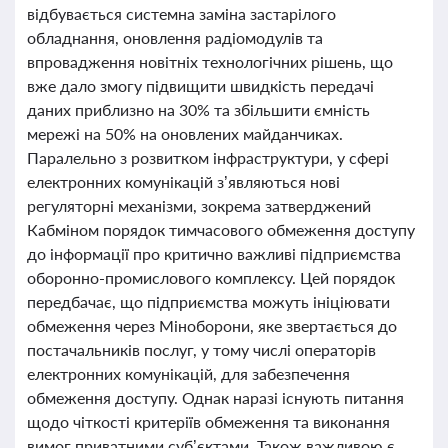
відбувається системна заміна застарілого
обладнання, оновлення радіомодулів та
впровадження новітніх технологічних рішень, що
вже дало змогу підвищити швидкість передачі
даних приблизно на 30% та збільшити ємність
мережі на 50% на оновлених майданчиках.
Паралельно з розвитком інфраструктури, у сфері
електронних комунікацій з’являються нові
регуляторні механізми, зокрема затверджений
Кабміном порядок тимчасового обмеження доступу
до інформації про критично важливі підприємства
оборонно-промислового комплексу. Цей порядок
передбачає, що підприємства можуть ініціювати
обмеження через Міноборони, яке звертається до
постачальників послуг, у тому числі операторів
електронних комунікацій, для забезпечення
обмеження доступу. Однак наразі існують питання
щодо чіткості критеріїв обмеження та виконання
вимог приватними суб’єктами. Також важливою є