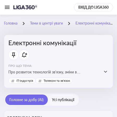
ВХІД ДО LIGA360
Головна
Теми в центрі уваги
Електронні комунікації
Електронні комунікації
ПРО ЩО ТЕМА:
Про розвиток технологій зв'язку, зміни в
законодавстві, регулювання ринку телекомунікацій,
IT-індустрія
Телеком та зв'язок
інновації в сфері мобільних та інтернет-послуг
Головне за добу (AI)
Усі публікації