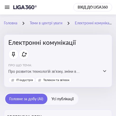
ВХІД ДО LIGA360
Головна
Теми в центрі уваги
Електронні комунікації
Електронні комунікації
ПРО ЩО ТЕМА:
Про розвиток технологій зв'язку, зміни в
законодавстві, регулювання ринку телекомунікацій,
IT-індустрія
Телеком та зв'язок
інновації в сфері мобільних та інтернет-послуг
Головне за добу (AI)
Усі публікації