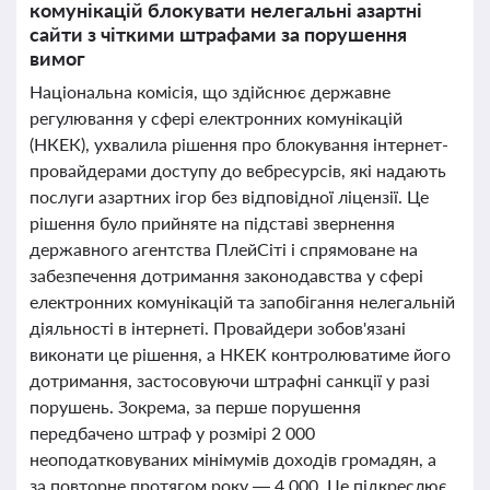
комунікацій блокувати нелегальні азартні
сайти з чіткими штрафами за порушення
вимог
Національна комісія, що здійснює державне
регулювання у сфері електронних комунікацій
(НКЕК), ухвалила рішення про блокування інтернет-
провайдерами доступу до вебресурсів, які надають
послуги азартних ігор без відповідної ліцензії. Це
рішення було прийняте на підставі звернення
державного агентства ПлейСіті і спрямоване на
забезпечення дотримання законодавства у сфері
електронних комунікацій та запобігання нелегальній
діяльності в інтернеті. Провайдери зобов'язані
виконати це рішення, а НКЕК контролюватиме його
дотримання, застосовуючи штрафні санкції у разі
порушень. Зокрема, за перше порушення
передбачено штраф у розмірі 2 000
неоподатковуваних мінімумів доходів громадян, а
за повторне протягом року — 4 000. Це підкреслює