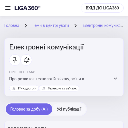
ВХІД ДО LIGA360
Головна
Теми в центрі уваги
Електронні комунікації
Електронні комунікації
ПРО ЩО ТЕМА:
Про розвиток технологій зв'язку, зміни в
законодавстві, регулювання ринку телекомунікацій,
IT-індустрія
Телеком та зв'язок
інновації в сфері мобільних та інтернет-послуг
Головне за добу (AI)
Усі публікації