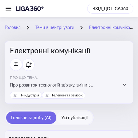
ВХІД ДО LIGA360
Головна
Теми в центрі уваги
Електронні комунікації
Електронні комунікації
ПРО ЩО ТЕМА:
Про розвиток технологій зв'язку, зміни в
законодавстві, регулювання ринку телекомунікацій,
IT-індустрія
Телеком та зв'язок
інновації в сфері мобільних та інтернет-послуг
Головне за добу (AI)
Усі публікації