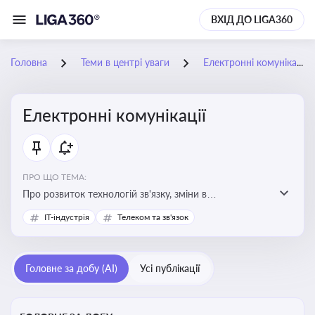
ВХІД ДО LIGA360
Головна
Теми в центрі уваги
Електронні комунікації
Електронні комунікації
ПРО ЩО ТЕМА:
Про розвиток технологій зв'язку, зміни в
законодавстві, регулювання ринку телекомунікацій,
IT-індустрія
Телеком та зв'язок
інновації в сфері мобільних та інтернет-послуг
Головне за добу (AI)
Усі публікації