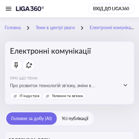
ВХІД ДО LIGA360
Головна
Теми в центрі уваги
Електронні комунікації
Електронні комунікації
ПРО ЩО ТЕМА:
Про розвиток технологій зв'язку, зміни в
законодавстві, регулювання ринку телекомунікацій,
IT-індустрія
Телеком та зв'язок
інновації в сфері мобільних та інтернет-послуг
Головне за добу (AI)
Усі публікації