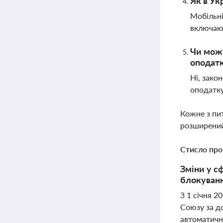
Як в Ук
Мобільні
включают
Чи мож
оподат
Ні, зако
оподатку
Кожне з пи
розширений
Стисло про
Зміни у с
блокуванн
З 1 січня 2
Союзу за д
автоматично