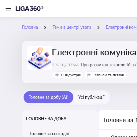
Головна
Теми в центрі уваги
Електронні кому
Електронні комуніка
Про розвиток технологій зв'
ПРО ЩО ТЕМА:
IT-індустрія
Телеком та зв'язок
Головне за добу (AI)
Усі публікації
ГОЛОВНЕ ЗА ДОБУ
Головне за 
Головне за сьогодні
Опрацьова