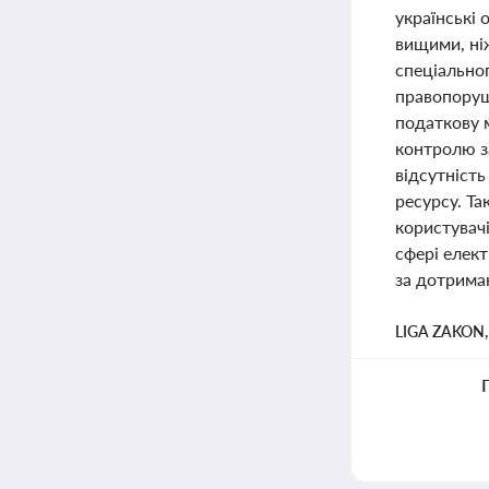
українські 
вищими, ніж
спеціально
правопоруш
податкову м
контролю з
відсутність
ресурсу. Т
користувачі
сфері елек
за дотриман
LIGA ZAKON