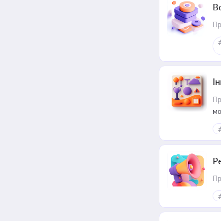
В
Пр
Ін
Пр
мо
Р
Пр