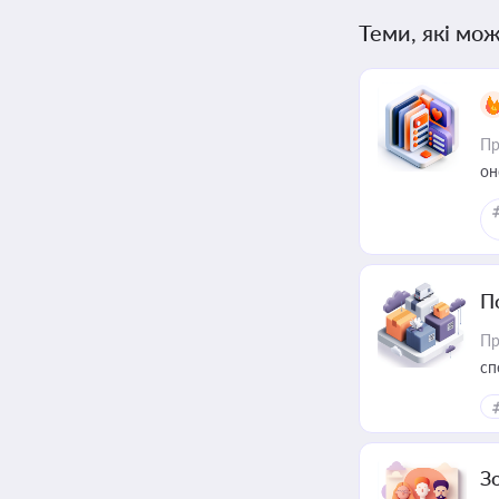
Теми, які мож
Пр
он
П
Пр
сп
ре
З