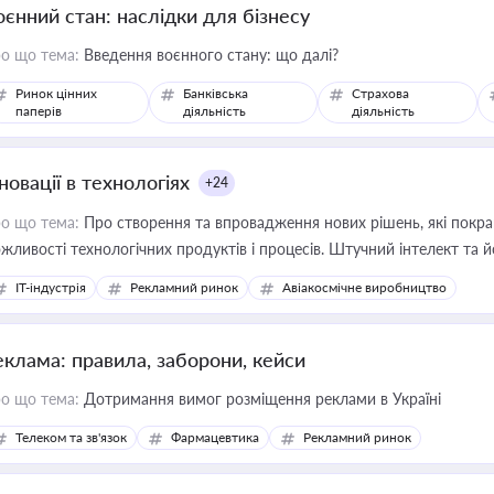
оєнний стан: наслідки для бізнесу
о що тема:
Введення воєнного стану: що далі?
Ринок цінних
Банківська
Страхова
паперів
діяльність
діяльність
новації в технологіях
+24
о що тема:
Про створення та впровадження нових рішень, які покра
жливості технологічних продуктів і процесів. Штучний інтелект та 
IT-індустрія
Рекламний ринок
Авіакосмічне виробництво
еклама: правила, заборони, кейси
о що тема:
Дотримання вимог розміщення реклами в Україні
Телеком та зв'язок
Фармацевтика
Рекламний ринок