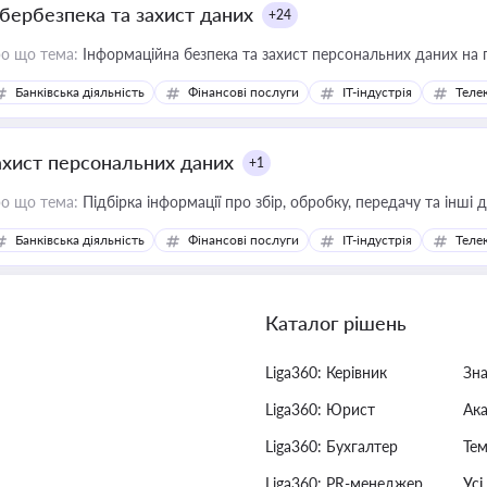
ібербезпека та захист даних
+24
о що тема:
Інформаційна безпека та захист персональних даних на 
Банківська діяльність
Фінансові послуги
IT-індустрія
Телек
ахист персональних даних
+1
о що тема:
Підбірка інформації про збір, обробку, передачу та інші
Банківська діяльність
Фінансові послуги
IT-індустрія
Телек
Каталог рішень
Liga360: Керівник
Зн
Liga360: Юрист
Ак
Liga360: Бухгалтер
Тем
Liga360: PR-менеджер
Усі