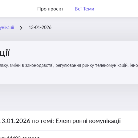
Про проєкт
Всі Теми
нікації
13-01-2026
ції
язку, зміни в законодавстві, регулювання ринку телекомунікацій, інно
13.01.2026 по темі: Електронні комунікації
но:
14402 джерел