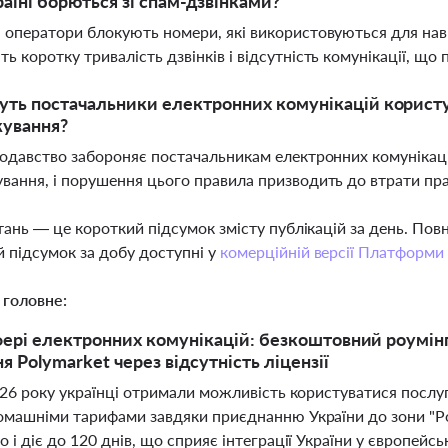
раїні борються зі спам-дзвінками?
 оператори блокують номери, які використовуються для нав’
ь коротку тривалість дзвінків і відсутність комунікації, що 
уть постачальники електронних комунікацій корис
кування?
нодавство забороняє постачальникам електронних комунікац
вання, і порушення цього правила призводить до втрати пр
тань — це короткий підсумок змісту публікацій за день. По
 підсумок за добу доступні у
комерційній версії Платформи
 головне:
фері електронних комунікацій: безкоштовний роумінг 
я Polymarket через відсутність ліцензії
026 року українці отримали можливість користуватися послу
омашніми тарифами завдяки приєднанню України до зони "Роу
 і діє до 120 днів, що сприяє інтеграції України у європей