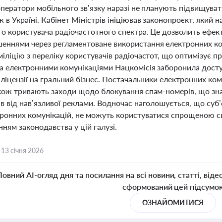
оператори мобільного зв’язку наразі не планують підвищуват
 в Україні. Кабінет Міністрів ініціював законопроєкт, який 
го користувача радіочастотного спектра. Це дозволить ефек
еннями через регламентоване використання електронних ко
іліцію з переліку користувачів радіочастот, що оптимізує пр
а електронними комунікаціями Нацкомісія заборонила досту
 ліцензії на гральний бізнес. Постачальники електронних ко
акож тривають заходи щодо блокування спам-номерів, що зна
в від нав’язливої реклами. Водночас наголошується, що суб
тронних комунікацій, не можуть користуватися спрощеною 
ням законодавства у цій галузі.
,
13 січня 2026
Повний AI-огляд дня та посилання на всі новини, статті, віде
сформований цей підсумо
ОЗНАЙОМИТИСЯ