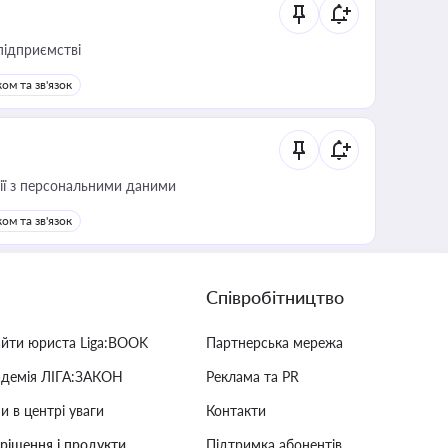
підприємстві
ом та зв'язок
 дії з персональними даними
ом та зв'язок
Співробітництво
айти юриста Liga:BOOK
Партнерська мережа
адемія ЛІГА:ЗАКОН
Реклама та PR
и в центрі уваги
Контакти
 рішення і продукти
Підтримка абонентів