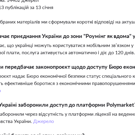
13 публікацій за 13 січня
ібраних матеріалів ми сформували короткі відповіді на актуал
чає приєднання України до зони "Роумінг як вдома" 
ає, що українці можуть користуватися мобільним зв’язком у
ої плати, послуга активується автоматично і діє до 120 днів
ни передбачає законопроєкт щодо доступу Бюро екон
оєкт надає Бюро економічної безпеки статус спеціального 
ь ефективніше боротися з економічними правопорушеннями 
о
Україні заборонили доступ до платформи Polymarket
аборонили через відсутність у платформи ліцензії на веденн
вства України.
Джерело