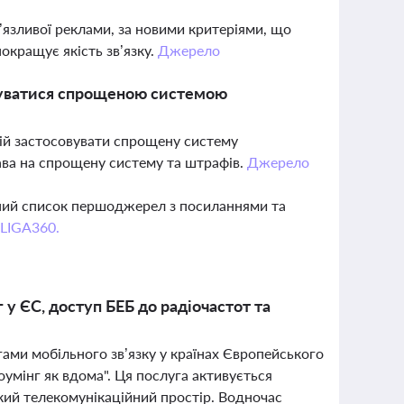
язливої реклами, за новими критеріями, що
покращує якість зв’язку.
Джерело
туватися спрощеною системою
ій застосовувати спрощену систему
ава на спрощену систему та штрафів.
Джерело
вний список першоджерел з посиланнями та
 LIGA360.
у ЄС, доступ БЕБ до радіочастот та
гами мобільного зв’язку у країнах Європейського
мінг як вдома". Ця послуга активується
ський телекомунікаційний простір. Водночас