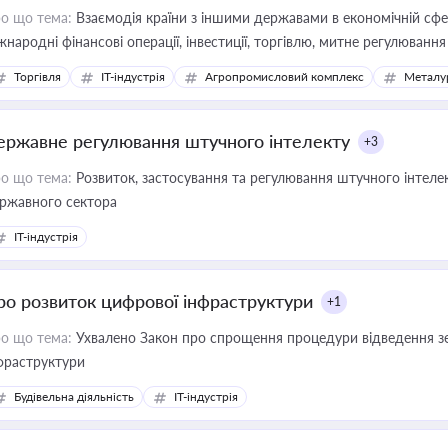
о що тема:
Взаємодія країни з іншими державами в економічній сфері
жнародні фінансові операції, інвестиції, торгівлю, митне регулювання
Торгівля
IT-індустрія
Агропромисловий комплекс
Металу
ержавне регулювання штучного інтелекту
+3
о що тема:
Розвиток, застосування та регулювання штучного інтелек
ржавного сектора
IT-індустрія
ро розвиток цифрової інфраструктури
+1
о що тема:
Ухвалено Закон про спрощення процедури відведення зе
фраструктури
Будівельна діяльність
IT-індустрія