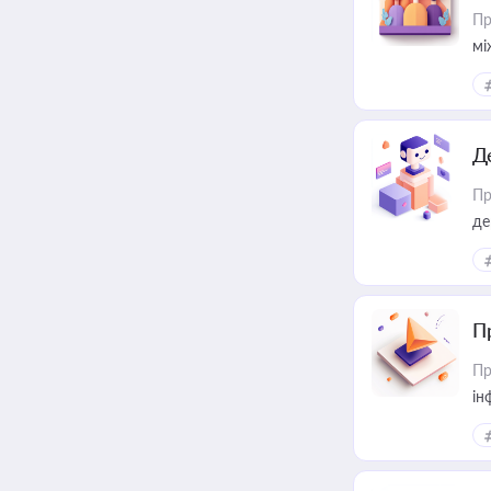
Пр
мі
Д
Пр
де
П
Пр
ін