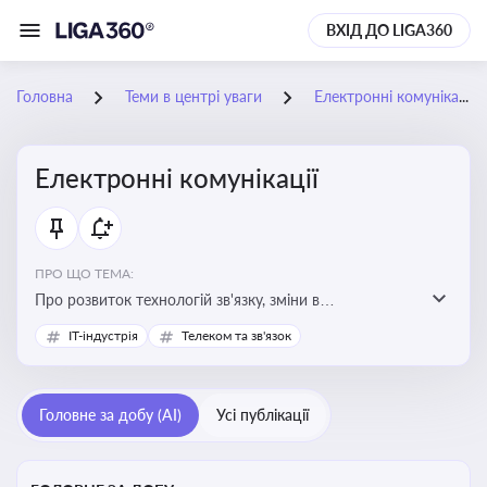
ВХІД ДО LIGA360
Головна
Теми в центрі уваги
Електронні комунікації
Електронні комунікації
ПРО ЩО ТЕМА:
Про розвиток технологій зв'язку, зміни в
законодавстві, регулювання ринку телекомунікацій,
IT-індустрія
Телеком та зв'язок
інновації в сфері мобільних та інтернет-послуг
Головне за добу (AI)
Усі публікації