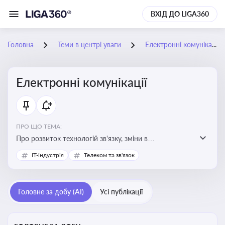
ВХІД ДО LIGA360
Головна
Теми в центрі уваги
Електронні комунікації
Електронні комунікації
ПРО ЩО ТЕМА:
Про розвиток технологій зв'язку, зміни в
законодавстві, регулювання ринку телекомунікацій,
IT-індустрія
Телеком та зв'язок
інновації в сфері мобільних та інтернет-послуг
Головне за добу (AI)
Усі публікації