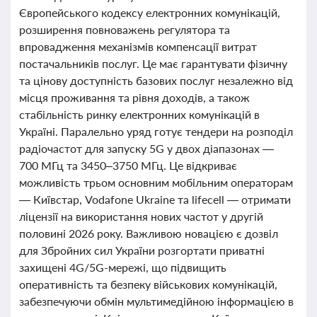
Європейського кодексу електронних комунікацій,
розширення повноважень регулятора та
впровадження механізмів компенсації витрат
постачальників послуг. Це має гарантувати фізичну
та цінову доступність базових послуг незалежно від
місця проживання та рівня доходів, а також
стабільність ринку електронних комунікацій в
Україні. Паралельно уряд готує тендери на розподіл
радіочастот для запуску 5G у двох діапазонах —
700 МГц та 3450–3750 МГц. Це відкриває
можливість трьом основним мобільним операторам
— Київстар, Vodafone Ukraine та lifecell — отримати
ліцензії на використання нових частот у другій
половині 2026 року. Важливою новацією є дозвіл
для Збройних сил України розгортати приватні
захищені 4G/5G-мережі, що підвищить
оперативність та безпеку військових комунікацій,
забезпечуючи обмін мультимедійною інформацією в