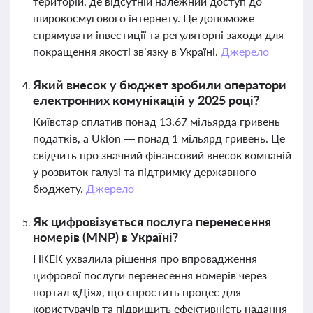
територій, де відсутній належний доступ до
широкосмугового інтернету. Це допоможе
спрямувати інвестиції та регуляторні заходи для
покращення якості зв’язку в Україні.
Джерело
Який внесок у бюджет зробили оператори
електронних комунікацій у 2025 році?
Київстар сплатив понад 13,67 мільярда гривень
податків, а Uklon — понад 1 мільярд гривень. Це
свідчить про значний фінансовий внесок компаній
у розвиток галузі та підтримку державного
бюджету.
Джерело
Як цифровізується послуга перенесення
номерів (MNP) в Україні?
НКЕК ухвалила рішення про впровадження
цифрової послуги перенесення номерів через
портал «Дія», що спростить процес для
користувачів та підвищить ефективність надання