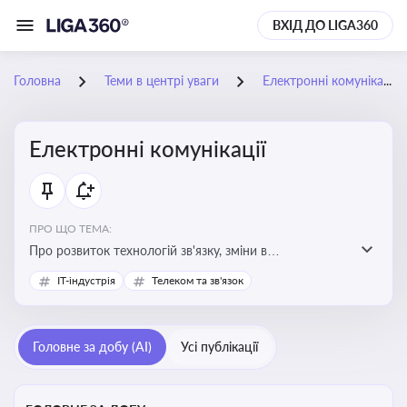
ВХІД ДО LIGA360
Головна
Теми в центрі уваги
Електронні комунікації
Електронні комунікації
ПРО ЩО ТЕМА:
Про розвиток технологій зв'язку, зміни в
законодавстві, регулювання ринку телекомунікацій,
IT-індустрія
Телеком та зв'язок
інновації в сфері мобільних та інтернет-послуг
Головне за добу (AI)
Усі публікації