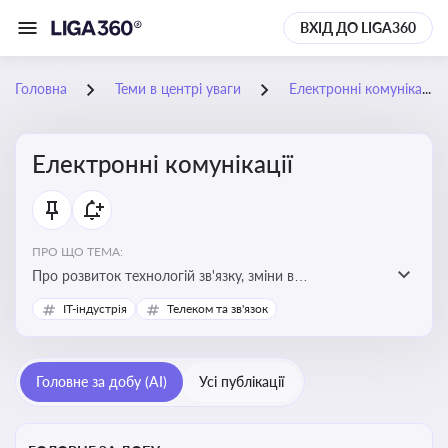
ВХІД ДО LIGA360
Головна
Теми в центрі уваги
Електронні комунікації
Електронні комунікації
ПРО ЩО ТЕМА:
Про розвиток технологій зв'язку, зміни в
законодавстві, регулювання ринку телекомунікацій,
IT-індустрія
Телеком та зв'язок
інновації в сфері мобільних та інтернет-послуг
Головне за добу (AI)
Усі публікації