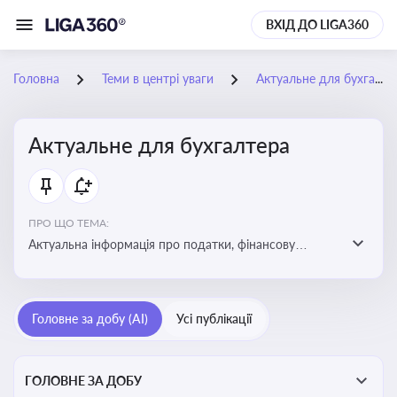
ВХІД ДО LIGA360
Головна
Теми в центрі уваги
Актуальне для бухгалтера
Актуальне для бухгалтера
ПРО ЩО ТЕМА:
Актуальна інформація про податки, фінансову
звітність, зміни в законодавстві, бухгалтерський облік
і державні вимоги, які впливають на роботу
підприємств
Головне за добу (AI)
Усі публікації
ГОЛОВНЕ ЗА ДОБУ