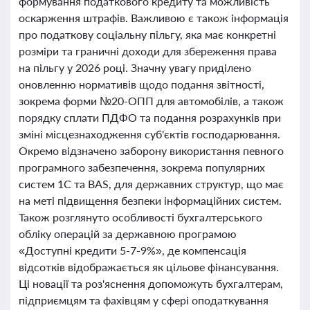
формування податкового кредиту та можливість
оскарження штрафів. Важливою є також інформація
про податкову соціальну пільгу, яка має конкретні
розміри та граничні доходи для збереження права
на пільгу у 2026 році. Значну увагу приділено
оновленню нормативів щодо подання звітності,
зокрема форми №20-ОПП для автомобілів, а також
порядку сплати ПДФО та подання розрахунків при
зміні місцезнаходження суб'єктів господарювання.
Окремо відзначено заборону використання певного
програмного забезпечення, зокрема популярних
систем 1С та BAS, для державних структур, що має
на меті підвищення безпеки інформаційних систем.
Також розглянуто особливості бухгалтерського
обліку операцій за державною програмою
«Доступні кредити 5-7-9%», де компенсація
відсотків відображається як цільове фінансування.
Ці новації та роз'яснення допоможуть бухгалтерам,
підприємцям та фахівцям у сфері оподаткування