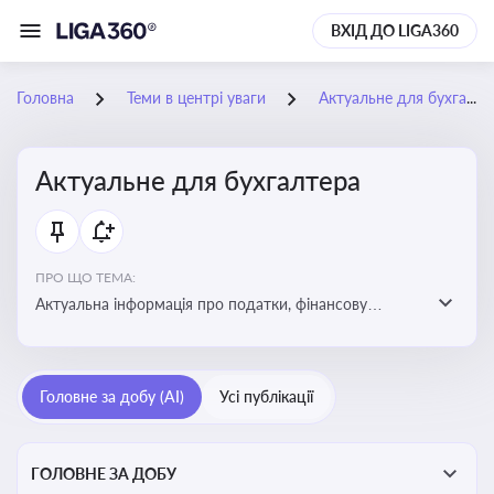
ВХІД ДО LIGA360
Головна
Теми в центрі уваги
Актуальне для бухгалтера
Актуальне для бухгалтера
ПРО ЩО ТЕМА:
Актуальна інформація про податки, фінансову
звітність, зміни в законодавстві, бухгалтерський облік
і державні вимоги, які впливають на роботу
підприємств
Головне за добу (AI)
Усі публікації
ГОЛОВНЕ ЗА ДОБУ