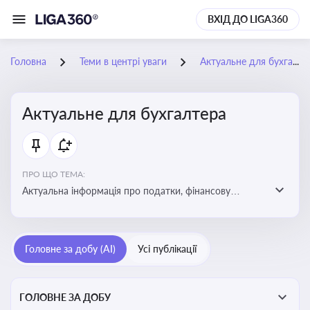
ВХІД ДО LIGA360
Головна
Теми в центрі уваги
Актуальне для бухгалтера
Актуальне для бухгалтера
ПРО ЩО ТЕМА:
Актуальна інформація про податки, фінансову
звітність, зміни в законодавстві, бухгалтерський облік
і державні вимоги, які впливають на роботу
підприємств
Головне за добу (AI)
Усі публікації
ГОЛОВНЕ ЗА ДОБУ