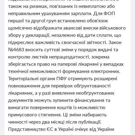
також на ризиках, пов'язаних із невиплатою або
неправильним урахуванням зарплати. Для ФОП
першої та другої груп встановлено обов'язок
щомісячно відображати авансові внески військового
збору у декларації, незалежно від дати сплати, що
підкреслює важливість своєчасної звітності. Закон
№4683 вносить суттєві зміни у порядок видачі та
контролю листків непрацездатності, зокрема
зберігається право на паперові лікарняні у випадках
технічної неможливості формування електронних.
Територіальні органи ПФУ отримують розширені
повноваження для перевірок обґрунтованості
лікарняних, а у разі виявлення необґрунтованих
документів можуть зупинити фінансування та
вимагати повернення коштів із можливістю
примусового стягнення. Ці зміни набирають
чинності через два місяці після публікації.
Представництво ЄС в Україні очікує від України