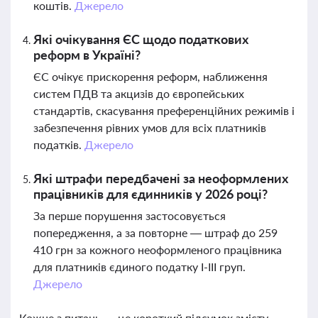
коштів.
Джерело
Які очікування ЄС щодо податкових
реформ в Україні?
ЄС очікує прискорення реформ, наближення
систем ПДВ та акцизів до європейських
стандартів, скасування преференційних режимів і
забезпечення рівних умов для всіх платників
податків.
Джерело
Які штрафи передбачені за неоформлених
працівників для єдинників у 2026 році?
За перше порушення застосовується
попередження, а за повторне — штраф до 259
410 грн за кожного неоформленого працівника
для платників єдиного податку І-ІІІ груп.
Джерело
Кожне з питань — це короткий підсумок змісту