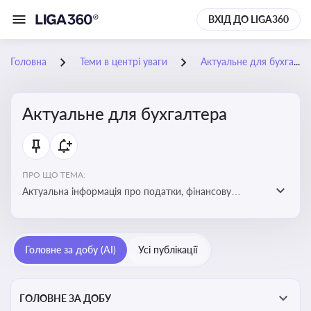
ВХІД ДО LIGA360
Головна
Теми в центрі уваги
Актуальне для бухгалтера
Актуальне для бухгалтера
ПРО ЩО ТЕМА:
Актуальна інформація про податки, фінансову
звітність, зміни в законодавстві, бухгалтерський облік
і державні вимоги, які впливають на роботу
підприємств
Головне за добу (AI)
Усі публікації
ГОЛОВНЕ ЗА ДОБУ