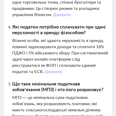
одна торговельна точка, спільні бухгалтери та
працівники. Це створює ризики та ускладнює
управління бізнесом.
Джерело
Які податки потрібно сплачувати при здачі
нерухомості в оренду фізособою?
Фізичні особи, які здають нерухомість в оренду,
повинні задекларувати доходи та сплатити 18%
ПДФО і 5% військового збору. При систематичній
здачі через онлайн-платформи слід
реєструватися як ФОП і сплачувати єдиний
податок та ЄСВ.
Джерело
Що таке мінімальне податкове
зобов’язання (МПЗ) і хто його розраховує?
МПЗ — це мінімальна сума податкових
зобов’язань, яку розраховують платники, які
мають сільськогосподарські земельні ділянки.
Розрахунок базується на нормативній грошовій