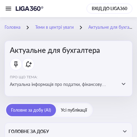
ВХІД ДО LIGA360
Головна
Теми в центрі уваги
Актуальне для бухгалтера
Актуальне для бухгалтера
ПРО ЩО ТЕМА:
Актуальна інформація про податки, фінансову
звітність, зміни в законодавстві, бухгалтерський облік
і державні вимоги, які впливають на роботу
підприємств
Головне за добу (AI)
Усі публікації
ГОЛОВНЕ ЗА ДОБУ