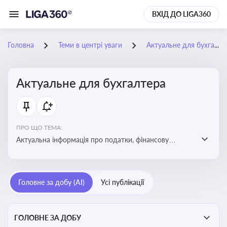
ВХІД ДО LIGA360
Головна
Теми в центрі уваги
Актуальне для бухгалтера
Актуальне для бухгалтера
ПРО ЩО ТЕМА:
Актуальна інформація про податки, фінансову
звітність, зміни в законодавстві, бухгалтерський облік
і державні вимоги, які впливають на роботу
підприємств
Головне за добу (AI)
Усі публікації
ГОЛОВНЕ ЗА ДОБУ