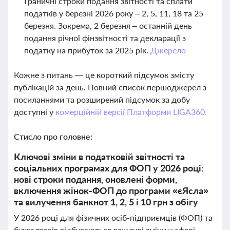
Граничні строки подання звітності та сплати
податків у березні 2026 року – 2, 5, 11, 18 та 25
березня. Зокрема, 2 березня – останній день
подання річної фінзвітності та декларації з
податку на прибуток за 2025 рік.
Джерело
Кожне з питань — це короткий підсумок змісту
публікацій за день. Повний список першоджерел з
посиланнями та розширений підсумок за добу
доступні у
комерційній версії Платформи LIGA360.
Стисло про головне:
Ключові зміни в податковій звітності та
соціальних програмах для ФОП у 2026 році:
нові строки подання, оновлені форми,
включення жінок-ФОП до програми «єЯсла»
та вилучення банкнот 1, 2, 5 і 10 грн з обігу
У 2026 році для фізичних осіб-підприємців (ФОП) та
бухгалтерів відбуваються важливі зміни у сфері