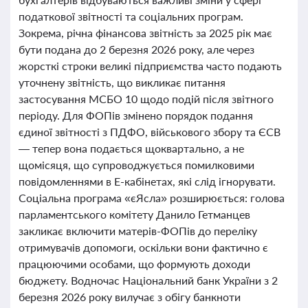
податкової звітності та соціальних програм.
Зокрема, річна фінансова звітність за 2025 рік має
бути подана до 2 березня 2026 року, але через
жорсткі строки великі підприємства часто подають
уточнену звітність, що викликає питання
застосування МСБО 10 щодо подій після звітного
періоду. Для ФОПів змінено порядок подання
єдиної звітності з ПДФО, військового збору та ЄСВ
— тепер вона подається щоквартально, а не
щомісяця, що супроводжується помилковими
повідомленнями в Е-кабінетах, які слід ігнорувати.
Соціальна програма «єЯсла» розширюється: голова
парламентського комітету Данило Гетманцев
закликає включити матерів-ФОПів до переліку
отримувачів допомоги, оскільки вони фактично є
працюючими особами, що формують доходи
бюджету. Водночас Національний банк України з 2
березня 2026 року вилучає з обігу банкноти