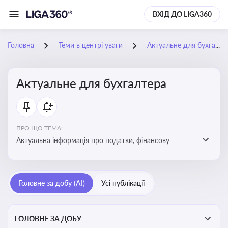
ВХІД ДО LIGA360
Головна
Теми в центрі уваги
Актуальне для бухгалтера
Актуальне для бухгалтера
ПРО ЩО ТЕМА:
Актуальна інформація про податки, фінансову
звітність, зміни в законодавстві, бухгалтерський облік
і державні вимоги, які впливають на роботу
підприємств
Головне за добу (AI)
Усі публікації
ГОЛОВНЕ ЗА ДОБУ