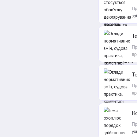
Пр
зо
T
Пр
пр
T
Пр
пр
К
Пр
ух