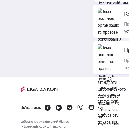
К
Пр
ус
П
Пр
тл
Зв'язатися:
забезпечує український бізнес
інформацією, аналітикою та