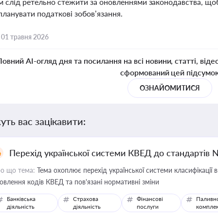
м слід ретельно стежити за оновленнями законодавства, щоб
планувати податкові зобов’язання.
,
01 травня 2026
Повний AI-огляд дня та посилання на всі новини, статті, віде
сформований цей підсумо
ОЗНАЙОМИТИСЯ
уть вас зацікавити:
Перехід української системи КВЕД до стандартів 
о що тема:
Тема охоплює перехід української системи класифікації в
овлення кодів КВЕД та пов'язані нормативні зміни
Банківська
Страхова
Фінансові
Паливн
діяльність
діяльність
послуги
компле