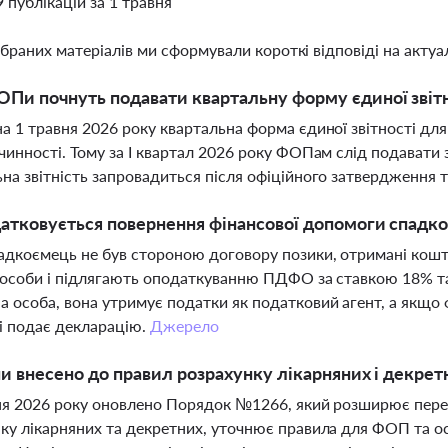
9 публікацій за 1 травня
ібраних матеріалів ми сформували короткі відповіді на актуал
Пи почнуть подавати квартальну форму єдиної звітно
а 1 травня 2026 року квартальна форма єдиної звітності дл
чинності. Тому за І квартал 2026 року ФОПам слід подавати 
на звітність запровадиться після офіційного затвердження 
атковується повернення фінансової допомоги спадко
адкоємець не був стороною договору позики, отримані ко
 особи і підлягають оподаткуванню ПДФО за ставкою 18% т
 особа, вона утримує податки як податковий агент, а якщо 
і подає декларацію.
Джерело
ни внесено до правил розрахунку лікарняних і декрет
ня 2026 року оновлено Порядок №1266, який розширює перел
ку лікарняних та декретних, уточнює правила для ФОП та ос