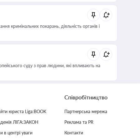
ння кримінальних покарань, діяльність органів і
опейського суду з прав людини, які впливають на
Співробітництво
айти юриста Liga:BOOK
Партнерська мережа
адемія ЛІГА:ЗАКОН
Реклама та PR
и в центрі уваги
Контакти