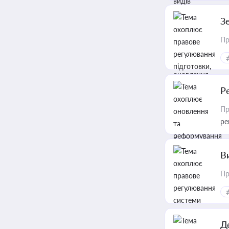
З
Пр
Р
Пр
ре
В
Пр
Д