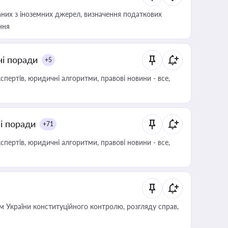
аних з іноземних джерел, визначення податкових
ння
ні поради
+5
пертів, юридичні алгоритми, правові новини - все,
ні поради
+71
пертів, юридичні алгоритми, правові новини - все,
 України конституційного контролю, розгляду справ,