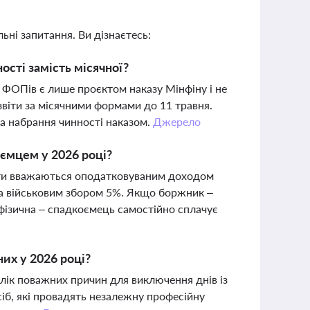
ьні запитання. Ви дізнаєтесь:
сті замість місячної?
я ФОПів є лише проєктом наказу Мінфіну і не
звіти за місячними формами до 11 травня.
та набрання чинності наказом.
Джерело
ємцем у 2026 році?
шти вважаються оподатковуваним доходом
а військовим збором 5%. Якщо боржник –
фізична – спадкоємець самостійно сплачує
них у 2026 році?
ік поважних причин для виключення днів із
іб, які провадять незалежну професійну