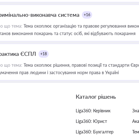
римінально-виконавча система
+16
о що тема:
Тема охоплює організацію та правове регулювання викона
танов виконання покарань та статус осіб, які відбувають покарання
рактика ЄСПЛ
+18
о що тема:
Тема охоплює рішення, правові позиції та стандарти Євр
умачення прав людини і застосування норм права в Україні
Каталог рішень
Liga360: Керівник
Зн
Liga360: Юрист
Ак
Liga360: Бухгалтер
Тем