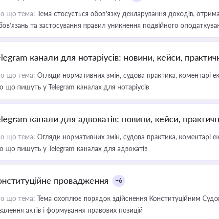
о що тема:
Тема стосується обов’язку декларування доходів, отрим
бов’язань та застосування правил уникнення подвійного оподаткува
elegram канали для нотаріусів: новини, кейси, практич
о що тема:
Огляди нормативних змін, судова практика, коментарі екс
о що пишуть у Telegram каналах для нотаріусів
elegram канали для адвокатів: новини, кейси, практич
о що тема:
Огляди нормативних змін, судова практика, коментарі екс
о що пишуть у Telegram каналах для адвокатів
онституційне провадження
+6
о що тема:
Тема охоплює порядок здійснення Конституційним Судом
валення актів і формування правових позицій