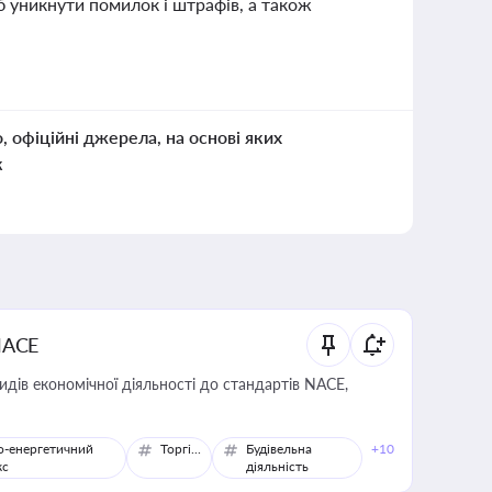
 уникнути помилок і штрафів, а також
о, офіційні джерела, на основі яких
к
NACE
идів економічної діяльності до стандартів NACE,
о-енергетичний
Торгівля
Будівельна
+10
кс
діяльність