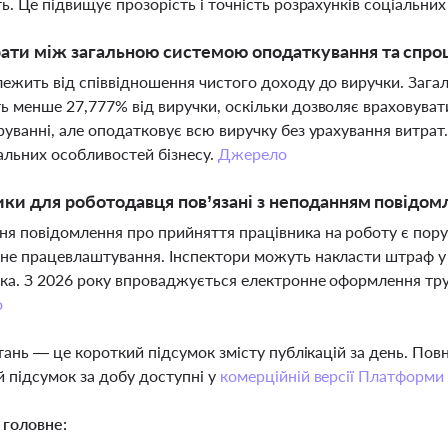
ть. Це підвищує прозорість і точність розрахунків соціальних
рати між загальною системою оподаткування та сп
лежить від співвідношення чистого доходу до виручки. Зага
ь менше 27,777% від виручки, оскільки дозволяє враховува
руванні, але оподатковує всю виручку без урахування витрат
альних особливостей бізнесу.
Джерело
ики для роботодавця пов’язані з неподанням повідом
я повідомлення про прийняття працівника на роботу є пор
не працевлаштування. Інспектори можуть накласти штраф у 
ка. З 2026 року впроваджується електронне оформлення тру
о
тань — це короткий підсумок змісту публікацій за день. По
 підсумок за добу доступні у
комерційній версії Платформи
 головне: