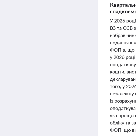
Квартальн
спадкоємц
У 2026 роц
ВЗ та ЄСВ 
набрав чинн
подання кв
ФОПів, що 
у 2026 роц
оподаткову
кошти, вист
декларуван
того, у 202
незалежну 
із розраху
оподаткува
як спрощена
обліку та з
ФОП, що ви