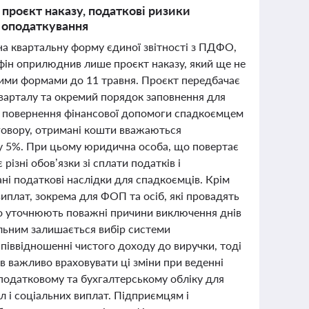
 проєкт наказу, податкові ризики
и оподаткування
на квартальну форму єдиної звітності з ПДФО,
нфін оприлюднив лише проєкт наказу, який ще не
чними формами до 11 травня. Проєкт передбачає
кварталу та окремий порядок заповнення для
ки повернення фінансової допомоги спадкоємцем
говору, отримані кошти вважаються
у 5%. При цьому юридична особа, що повертає
ізні обов’язки зі сплати податків і
ні податкові наслідки для спадкоємців. Крім
виплат, зокрема для ФОП та осіб, які провадять
що уточнюють поважні причини виключення днів
льним залишається вибір системи
піввідношенні чистого доходу до виручки, тоді
в важливо враховувати ці зміни при веденні
у податковому та бухгалтерському обліку для
 і соціальних виплат. Підприємцям і