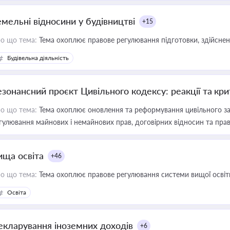
емельні відносини у будівництві
+15
о що тема:
Тема охоплює правове регулювання підготовки, здійсненн
Будівельна діяльність
езонансний проєкт Цивільного кодексу: реакції та кр
о що тема:
Тема охоплює оновлення та реформування цивільного за
гулювання майнових і немайнових прав, договірних відносин та прав
ища освіта
+46
о що тема:
Тема охоплює правове регулювання системи вищої освіти, о
Освіта
екларування іноземних доходів
+6