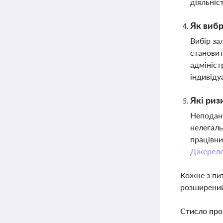
діяльніс
Як виб
Вибір за
становит
адмініст
індивіду
Які риз
Неподанн
нелегаль
працівни
Джерел
Кожне з пи
розширений
Стисло про