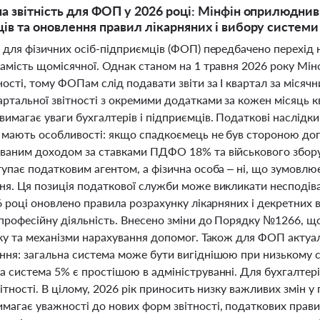
а звітність для ФОП у 2026 році: Мінфін оприлюднив
ів та оновлення правил лікарняних і вибору систем
і для фізичних осіб-підприємців (ФОП) передбачено перехід 
замість щомісячної. Однак станом на 1 травня 2026 року Мі
ості, тому ФОПам слід подавати звіти за І квартал за міся
артальної звітності з окремими додатками за кожен місяць 
вимагає уваги бухгалтерів і підприємців. Податкові наслід
і мають особливості: якщо спадкоємець не був стороною до
ваним доходом за ставками ПДФО 18% та військового збор
упає податковим агентом, а фізична особа – ні, що зумовлює р
ня. Ця позиція податкової служби може викликати несподіва
6 році оновлено правила розрахунку лікарняних і декретних 
професійну діяльність. Внесено зміни до Порядку №1266, 
нку та механізми нарахування допомог. Також для ФОП актуа
ння: загальна система може бути вигіднішою при низькому с
 система 5% є простішою в адмініструванні. Для бухгалтері
вітності. В цілому, 2026 рік приносить низку важливих змін 
магає уважності до нових форм звітності, податкових правил