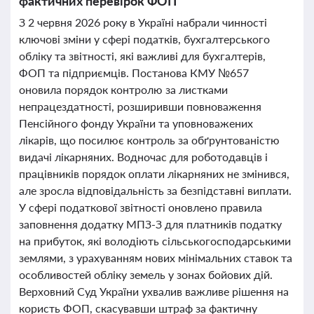
фактичних перевірок ФОП
З 2 червня 2026 року в Україні набрали чинності
ключові зміни у сфері податків, бухгалтерського
обліку та звітності, які важливі для бухгалтерів,
ФОП та підприємців. Постанова КМУ №657
оновила порядок контролю за листками
непрацездатності, розширивши повноваження
Пенсійного фонду України та уповноважених
лікарів, що посилює контроль за обґрунтованістю
видачі лікарняних. Водночас для роботодавців і
працівників порядок оплати лікарняних не змінився,
але зросла відповідальність за безпідставні виплати.
У сфері податкової звітності оновлено правила
заповнення додатку МПЗ-З для платників податку
на прибуток, які володіють сільськогосподарськими
землями, з урахуванням нових мінімальних ставок та
особливостей обліку земель у зонах бойових дій.
Верховний Суд України ухвалив важливе рішення на
користь ФОП, скасувавши штраф за фактичну