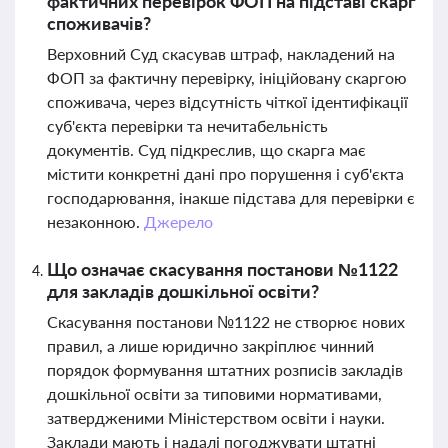
фактичних перевірок ФОП на підставі скарг
споживачів?
Верховний Суд скасував штраф, накладений на
ФОП за фактичну перевірку, ініційовану скаргою
споживача, через відсутність чіткої ідентифікації
суб'єкта перевірки та нечитабельність
документів. Суд підкреслив, що скарга має
містити конкретні дані про порушення і суб'єкта
господарювання, інакше підстава для перевірки є
незаконною.
Джерело
Що означає скасування постанови №1122
для закладів дошкільної освіти?
Скасування постанови №1122 не створює нових
правил, а лише юридично закріплює чинний
порядок формування штатних розписів закладів
дошкільної освіти за типовими нормативами,
затвердженими Міністерством освіти і науки.
Заклади мають і надалі погоджувати штатні