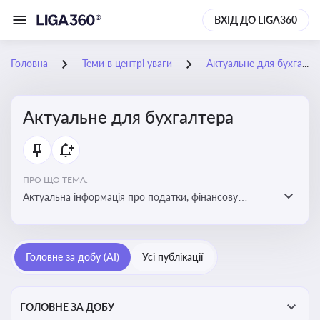
ВХІД ДО LIGA360
Головна
Теми в центрі уваги
Актуальне для бухгалтера
Актуальне для бухгалтера
ПРО ЩО ТЕМА:
Актуальна інформація про податки, фінансову
звітність, зміни в законодавстві, бухгалтерський облік
і державні вимоги, які впливають на роботу
підприємств
Головне за добу (AI)
Усі публікації
ГОЛОВНЕ ЗА ДОБУ