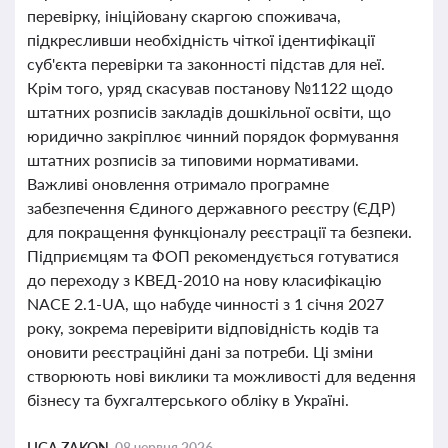
перевірку, ініційовану скаргою споживача,
підкресливши необхідність чіткої ідентифікації
суб'єкта перевірки та законності підстав для неї.
Крім того, уряд скасував постанову №1122 щодо
штатних розписів закладів дошкільної освіти, що
юридично закріплює чинний порядок формування
штатних розписів за типовими нормативами.
Важливі оновлення отримало програмне
забезпечення Єдиного державного реєстру (ЄДР)
для покращення функціоналу реєстрації та безпеки.
Підприємцям та ФОП рекомендується готуватися
до переходу з КВЕД-2010 на нову класифікацію
NACE 2.1-UA, що набуде чинності з 1 січня 2027
року, зокрема перевірити відповідність кодів та
оновити реєстраційні дані за потреби. Ці зміни
створюють нові виклики та можливості для ведення
бізнесу та бухгалтерського обліку в Україні.
LIGA ZAKON,
08 червня 2026