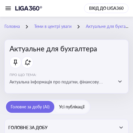
ВХІД ДО LIGA360
Головна
Теми в центрі уваги
Актуальне для бухгалтера
Актуальне для бухгалтера
ПРО ЩО ТЕМА:
Актуальна інформація про податки, фінансову
звітність, зміни в законодавстві, бухгалтерський облік
і державні вимоги, які впливають на роботу
підприємств
Головне за добу (AI)
Усі публікації
ГОЛОВНЕ ЗА ДОБУ