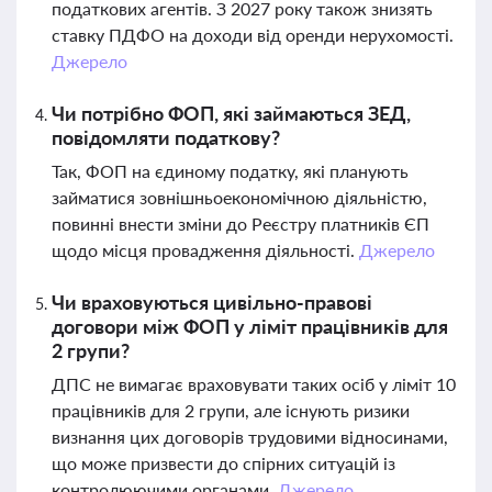
податкових агентів. З 2027 року також знизять
ставку ПДФО на доходи від оренди нерухомості.
Джерело
Чи потрібно ФОП, які займаються ЗЕД,
повідомляти податкову?
Так, ФОП на єдиному податку, які планують
займатися зовнішньоекономічною діяльністю,
повинні внести зміни до Реєстру платників ЄП
щодо місця провадження діяльності.
Джерело
Чи враховуються цивільно-правові
договори між ФОП у ліміт працівників для
2 групи?
ДПС не вимагає враховувати таких осіб у ліміт 10
працівників для 2 групи, але існують ризики
визнання цих договорів трудовими відносинами,
що може призвести до спірних ситуацій із
контролюючими органами.
Джерело