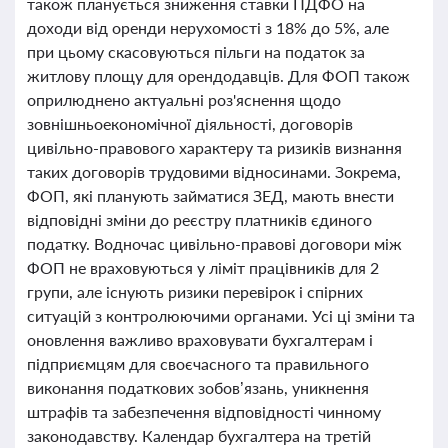
також планується зниження ставки ПДФО на
доходи від оренди нерухомості з 18% до 5%, але
при цьому скасовуються пільги на податок за
житлову площу для орендодавців. Для ФОП також
оприлюднено актуальні роз'яснення щодо
зовнішньоекономічної діяльності, договорів
цивільно-правового характеру та ризиків визнання
таких договорів трудовими відносинами. Зокрема,
ФОП, які планують займатися ЗЕД, мають внести
відповідні зміни до реєстру платників єдиного
податку. Водночас цивільно-правові договори між
ФОП не враховуються у ліміт працівників для 2
групи, але існують ризики перевірок і спірних
ситуацій з контролюючими органами. Усі ці зміни та
оновлення важливо враховувати бухгалтерам і
підприємцям для своєчасного та правильного
виконання податкових зобов’язань, уникнення
штрафів та забезпечення відповідності чинному
законодавству. Календар бухгалтера на третій