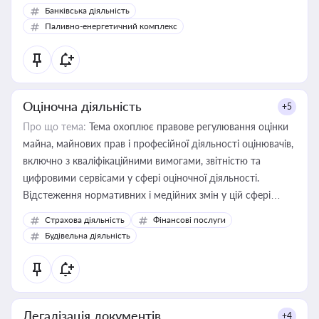
Банківська діяльність
Паливно-енергетичний комплекс
Оціночна діяльність
+5
Про що тема:
Тема охоплює правове регулювання оцінки
майна, майнових прав і професійної діяльності оцінювачів,
включно з кваліфікаційними вимогами, звітністю та
цифровими сервісами у сфері оціночної діяльності.
Відстеження нормативних і медійних змін у цій сфері
корисне для власника бізнесу, керівника, юриста або
Страхова діяльність
Фінансові послуги
бухгалтера під час оподаткування, приватизації, оренди
Будівельна діяльність
державного майна, корпоративних угод і перевірки
статусу суб'єктів оціночної діяльності
Легалізація документів
+4