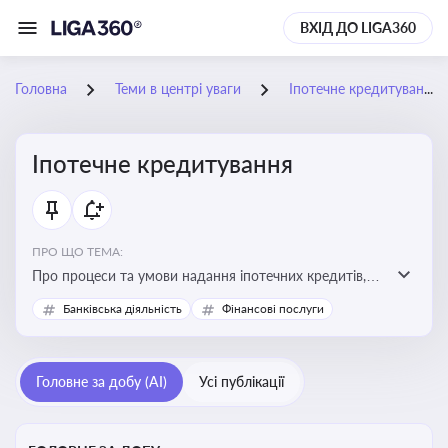
ВХІД ДО LIGA360
Головна
Теми в центрі уваги
Іпотечне кредитування
Іпотечне кредитування
ПРО ЩО ТЕМА:
Про процеси та умови надання іпотечних кредитів,
зміни у законодавстві та тенденції на ринку житла
Банківська діяльність
Фінансові послуги
Головне за добу (AI)
Усі публікації