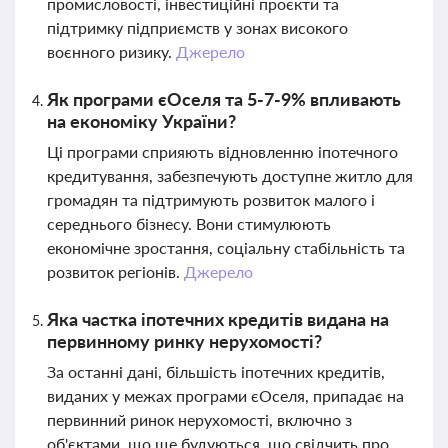
промисловості, інвестиційні проєкти та
підтримку підприємств у зонах високого
воєнного ризику.
Джерело
Як програми єОселя та 5-7-9% впливають
на економіку України?
Ці програми сприяють відновленню іпотечного
кредитування, забезпечують доступне житло для
громадян та підтримують розвиток малого і
середнього бізнесу. Вони стимулюють
економічне зростання, соціальну стабільність та
розвиток регіонів.
Джерело
Яка частка іпотечних кредитів видана на
первинному ринку нерухомості?
За останні дані, більшість іпотечних кредитів,
виданих у межах програми єОселя, припадає на
первинний ринок нерухомості, включно з
об'єктами, що ще будуються, що свідчить про