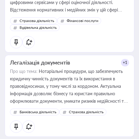
цифровими сервісами у сфері оціночної діяльності.
Відстеження нормативних і медійних змін у цій сфері
корисне для власника бізнесу, керівника, юриста або
Страхова діяльність
Фінансові послуги
бухгалтера під час оподаткування, приватизації, оренди
Будівельна діяльність
державного майна, корпоративних угод і перевірки
статусу суб'єктів оціночної діяльності
Легалізація документів
+1
Про що тема:
Нотаріальні процедури, що забезпечують
юридичну чинність документів та їх використання в
правовідносинах, у тому числі за кордоном. Актуальна
інформація дозволяє бізнесу та юристам правильно
оформлювати документи, уникати ризиків недійсності та
забезпечувати їх належне прийняття органами влади та
Банківська діяльність
Страхова діяльність
контрагентами