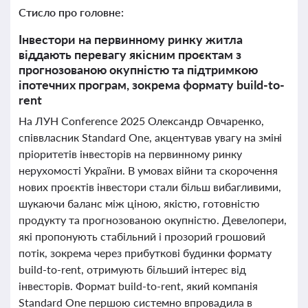
Стисло про головне:
Інвестори на первинному ринку житла
віддають перевагу якісним проєктам з
прогнозованою окупністю та підтримкою
іпотечних програм, зокрема формату build-to-
rent
На ЛУН Conference 2025 Олександр Овчаренко,
співвласник Standard One, акцентував увагу на зміні
пріоритетів інвесторів на первинному ринку
нерухомості України. В умовах війни та скорочення
нових проєктів інвестори стали більш вибагливими,
шукаючи баланс між ціною, якістю, готовністю
продукту та прогнозованою окупністю. Девелопери,
які пропонують стабільний і прозорий грошовий
потік, зокрема через прибуткові будинки формату
build-to-rent, отримують більший інтерес від
інвесторів. Формат build-to-rent, який компанія
Standard One першою системно впровадила в