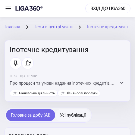
ВХІД ДО LIGA360
Головна
Теми в центрі уваги
Іпотечне кредитування
Іпотечне кредитування
ПРО ЩО ТЕМА:
Про процеси та умови надання іпотечних кредитів,
зміни у законодавстві та тенденції на ринку житла
Банківська діяльність
Фінансові послуги
Головне за добу (AI)
Усі публікації