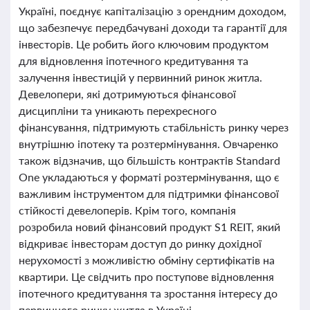
Україні, поєднує капіталізацію з орендним доходом,
що забезпечує передбачувані доходи та гарантії для
інвесторів. Це робить його ключовим продуктом
для відновлення іпотечного кредитування та
залучення інвестицій у первинний ринок житла.
Девелопери, які дотримуються фінансової
дисципліни та уникають перехресного
фінансування, підтримують стабільність ринку через
внутрішню іпотеку та розтермінування. Овчаренко
також відзначив, що більшість контрактів Standard
One укладаються у форматі розтермінування, що є
важливим інструментом для підтримки фінансової
стійкості девелоперів. Крім того, компанія
розробила новий фінансовий продукт S1 REIT, який
відкриває інвесторам доступ до ринку дохідної
нерухомості з можливістю обміну сертифікатів на
квартири. Це свідчить про поступове відновлення
іпотечного кредитування та зростання інтересу до
первинного ринку житла в Україні.