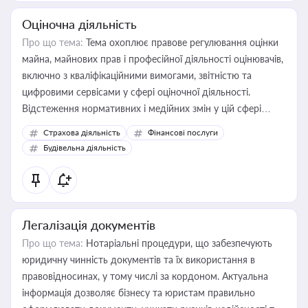
Оціночна діяльність
Про що тема:
Тема охоплює правове регулювання оцінки
майна, майнових прав і професійної діяльності оцінювачів,
включно з кваліфікаційними вимогами, звітністю та
цифровими сервісами у сфері оціночної діяльності.
Відстеження нормативних і медійних змін у цій сфері
корисне для власника бізнесу, керівника, юриста або
Страхова діяльність
Фінансові послуги
бухгалтера під час оподаткування, приватизації, оренди
Будівельна діяльність
державного майна, корпоративних угод і перевірки
статусу суб'єктів оціночної діяльності
Легалізація документів
Про що тема:
Нотаріальні процедури, що забезпечують
юридичну чинність документів та їх використання в
правовідносинах, у тому числі за кордоном. Актуальна
інформація дозволяє бізнесу та юристам правильно