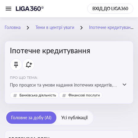
ВХІД ДО LIGA360
Головна
Теми в центрі уваги
Іпотечне кредитування
Іпотечне кредитування
ПРО ЩО ТЕМА:
Про процеси та умови надання іпотечних кредитів,
зміни у законодавстві та тенденції на ринку житла
Банківська діяльність
Фінансові послуги
Головне за добу (AI)
Усі публікації