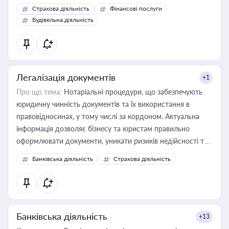
корисне для власника бізнесу, керівника, юриста або
Страхова діяльність
Фінансові послуги
бухгалтера під час оподаткування, приватизації, оренди
Будівельна діяльність
державного майна, корпоративних угод і перевірки
статусу суб'єктів оціночної діяльності
Легалізація документів
+1
Про що тема:
Нотаріальні процедури, що забезпечують
юридичну чинність документів та їх використання в
правовідносинах, у тому числі за кордоном. Актуальна
інформація дозволяє бізнесу та юристам правильно
оформлювати документи, уникати ризиків недійсності та
забезпечувати їх належне прийняття органами влади та
Банківська діяльність
Страхова діяльність
контрагентами
Банківська діяльність
+13