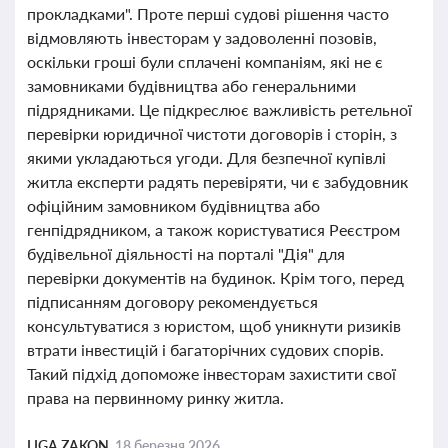
прокладками". Проте перші судові рішення часто
відмовляють інвесторам у задоволенні позовів,
оскільки гроші були сплачені компаніям, які не є
замовниками будівництва або генеральними
підрядниками. Це підкреслює важливість ретельної
перевірки юридичної чистоти договорів і сторін, з
якими укладаються угоди. Для безпечної купівлі
житла експерти радять перевіряти, чи є забудовник
офіційним замовником будівництва або
генпідрядником, а також користуватися Реєстром
будівельної діяльності на порталі "Дія" для
перевірки документів на будинок. Крім того, перед
підписанням договору рекомендується
консультуватися з юристом, щоб уникнути ризиків
втрати інвестицій і багаторічних судових спорів.
Такий підхід допоможе інвесторам захистити свої
права на первинному ринку житла.
LIGA ZAKON,
18 березня 2026