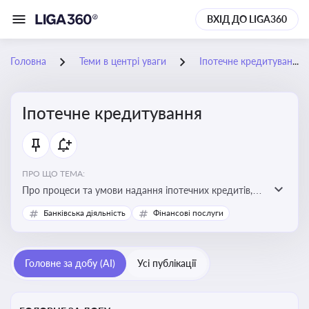
ВХІД ДО LIGA360
Головна
Теми в центрі уваги
Іпотечне кредитування
Іпотечне кредитування
ПРО ЩО ТЕМА:
Про процеси та умови надання іпотечних кредитів,
зміни у законодавстві та тенденції на ринку житла
Банківська діяльність
Фінансові послуги
Головне за добу (AI)
Усі публікації