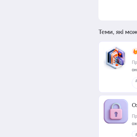
Теми, які мож
Пр
он
О
Пр
ох