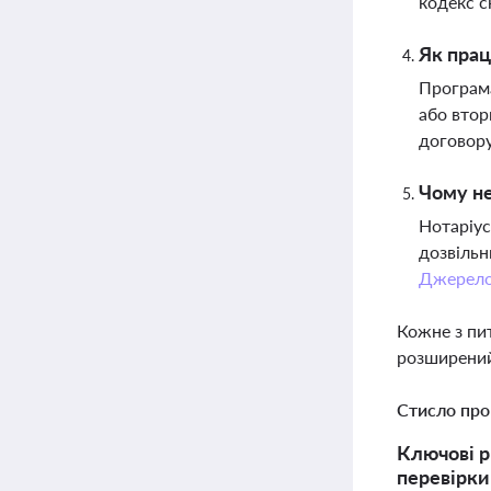
кодекс с
Як прац
Програма
або втор
договору
Чому не
Нотаріус
дозвільн
Джерел
Кожне з пи
розширений
Стисло про
Ключові р
перевірки