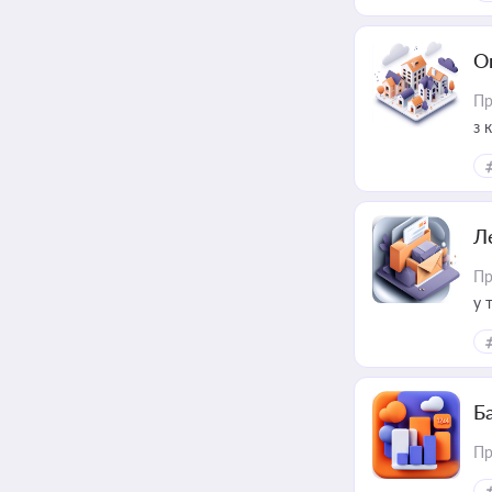
О
Пр
з 
ме
пр
Л
Пр
у 
ри
Ба
Пр