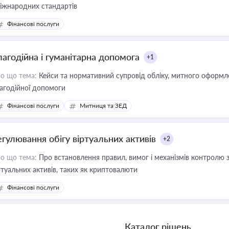
міжнародних стандартів
Фінансові послуги
лагодійна і гуманітарна допомога
+1
о що тема:
Кейси та нормативний супровід обліку, митного оформлен
агодійної допомоги
Фінансові послуги
Митниця та ЗЕД
егулювання обігу віртуальних активів
+2
о що тема:
Про встановлення правил, вимог і механізмів контролю 
ртуальних активів, таких як криптовалюти
Фінансові послуги
Каталог рішень