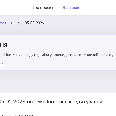
Про проєкт
Всі Теми
тування
05-05-2026
ння
я іпотечних кредитів, зміни у законодавстві та тенденції на ринку
уги
05.05.2026 по темі: Іпотечне кредитування
но:
14555 джерел