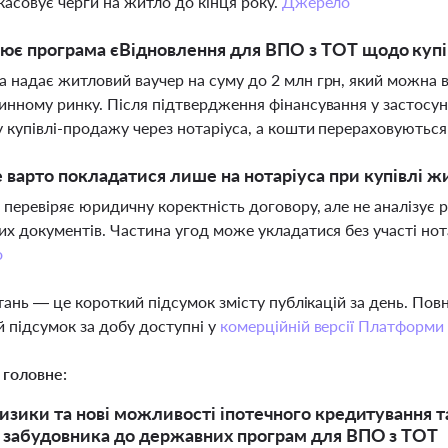
касовує черги на житло до кінця року.
Джерело
ює програма єВідновлення для ВПО з ТОТ щодо купі
 надає житловий ваучер на суму до 2 млн грн, який можна 
инному ринку. Після підтвердження фінансування у застосун
 купівлі-продажу через нотаріуса, а кошти перераховують
 варто покладатися лише на нотаріуса при купівлі 
 перевіряє юридичну коректність договору, але не аналізує 
их документів. Частина угод може укладатися без участі но
о
тань — це короткий підсумок змісту публікацій за день. По
 підсумок за добу доступні у
комерційній версії Платформи
 головне:
изики та нові можливості іпотечного кредитування та
 забудовника до державних програм для ВПО з ТОТ