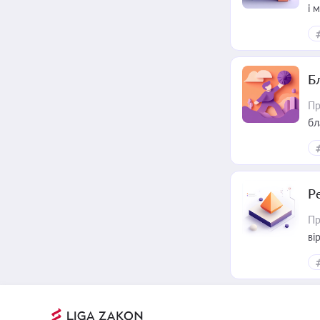
і 
Б
Пр
бл
Р
Пр
ві