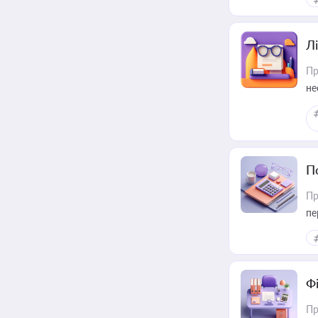
Лі
Пр
не
П
Пр
пе
Ф
Пр