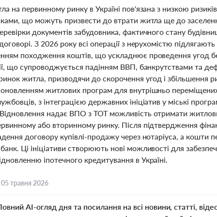
ла на первинному ринку в Україні пов'язана з низкою ризиків
иками, що можуть призвести до втрати житла ще до заселен
еревірки документів забудовника, фактичного стану будівни
договорі. З 2026 року всі операції з нерухомістю підлягают
нням походження коштів, що ускладнює проведення угод бе
ії, що супроводжується падінням ВВП, банкрутствами та деф
инок житла, призводячи до скорочення угод і збільшення риз
 оновленням житлових програм для внутрішньо переміщених о
ужбовців, з інтеграцією державних ініціатив у міські прог
Відновлення надає ВПО з ТОТ можливість отримати житлови
ервинному або вторинному ринку. Після підтвердження фінан
ладення договору купівлі-продажу через нотаріуса, а кошти
банк. Ці ініціативи створюють нові можливості для забезпеч
ідновленню іпотечного кредитування в Україні.
,
05 травня 2026
Повний AI-огляд дня та посилання на всі новини, статті, віде