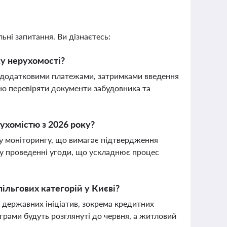
ьні запитання. Ви дізнаєтесь:
ку нерухомості?
и додатковими платежами, затримками введення
но перевіряти документи забудовника та
рухомістю з 2026 року?
ому моніторингу, що вимагає підтвердження
 у проведенні угоди, що ускладнює процес
ільгових категорій у Києві?
ю державних ініціатив, зокрема кредитних
грами будуть розглянуті до червня, а житловий