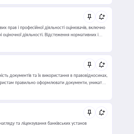
х прав і професійної діяльності оцінювачів, включно
і оціночної діяльності. Відстеження нормативних і
иста або бухгалтера під час оподаткування,
 статусу суб'єктів оціночної діяльності
сть документів та їх використання в правовідносинах,
а юристам правильно оформлювати документи, уникати
влади та контрагентами
нагляду та ліцензування банківських установ