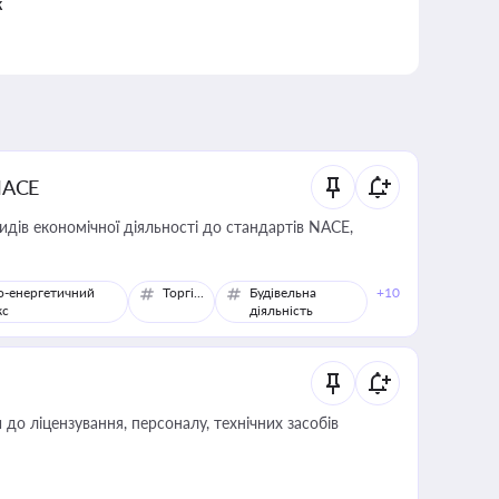
к
NACE
идів економічної діяльності до стандартів NACE,
о-енергетичний
Торгівля
Будівельна
+10
кс
діяльність
о ліцензування, персоналу, технічних засобів