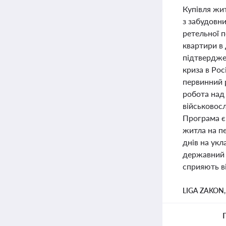
Купівля жит
з забудовн
ретельної п
квартири в 
підтвердже
криза в Рос
первинний р
робота над
військовосл
Програма є
житла на п
днів на ук
державний 
сприяють в
LIGA ZAKON