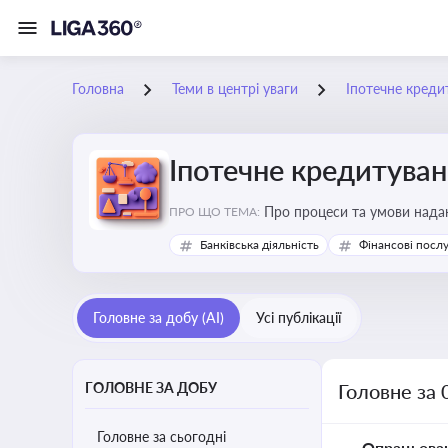
Головна
Теми в центрі уваги
Іпотечне креди
Іпотечне кредитува
Про процеси та умови наданн
ПРО ЩО ТЕМА:
Банківська діяльність
Фінансові посл
Головне за добу (AI)
Усі публікації
ГОЛОВНЕ ЗА ДОБУ
Головне за 
Головне за сьогодні
Опрацьова