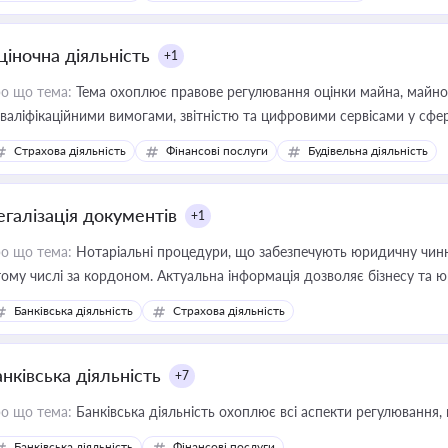
ціночна діяльність
+1
о що тема:
Тема охоплює правове регулювання оцінки майна, майнови
кваліфікаційними вимогами, звітністю та цифровими сервісами у сфер
дійних змін у цій сфері корисне для власника бізнесу, керівника, юр
Страхова діяльність
Фінансові послуги
Будівельна діяльність
иватизації, оренди державного майна, корпоративних угод і перевірки
егалізація документів
+1
о що тема:
Нотаріальні процедури, що забезпечують юридичну чинні
тому числі за кордоном. Актуальна інформація дозволяє бізнесу т
зиків недійсності та забезпечувати їх належне прийняття органами 
Банківська діяльність
Страхова діяльність
нківська діяльність
+7
о що тема:
Банківська діяльність охоплює всі аспекти регулювання, 
Банківська діяльність
Фінансові послуги