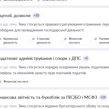
цензії, дозволи
+10
о що тема:
Тема стосується правового регулювання отримання, пере
обхідних для провадження господарської діяльності
Банківська
Страхова
Фінансові
Паливн
діяльність
діяльність
послуги
компле
одаткове адміністрування і спори з ДПС
+5
о що тема:
Тема стосується порядку оскарження рішень податкових
ревірок, та механізмів захисту прав платників податків
Фінансові послуги
інансова звітність та бухоблік за П(С)БО і МСФЗ
+14
о що тема:
Тема стосується ведення бухгалтерського обліку та скла