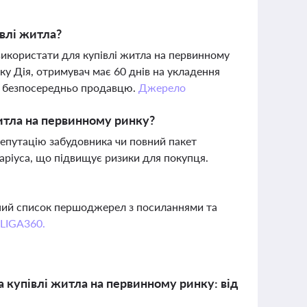
влі житла?
використати для купівлі житла на первинному
ку Дія, отримувач має 60 днів на укладення
ся безпосередньо продавцю.
Джерело
житла на первинному ринку?
репутацію забудовника чи повний пакет
таріуса, що підвищує ризики для покупця.
вний список першоджерел з посиланнями та
 LIGA360.
 купівлі житла на первинному ринку: від