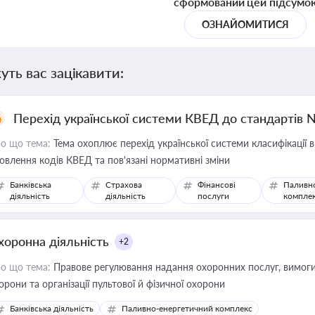
сформований цей підсумо
ОЗНАЙОМИТИСЯ
уть вас зацікавити:
Перехід української системи КВЕД до стандартів 
о що тема:
Тема охоплює перехід української системи класифікації в
овлення кодів КВЕД та пов'язані нормативні зміни
Банківська
Страхова
Фінансові
Паливн
діяльність
діяльність
послуги
компле
хоронна діяльність
+2
о що тема:
Правове регулювання надання охоронних послуг, вимоги д
орони та організації пультової й фізичної охорони
Банківська діяльність
Паливно-енергетичний комплекс