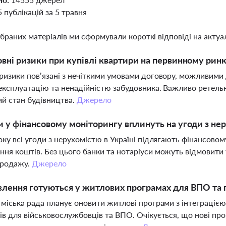
5 публікацій за 5 травня
ібраних матеріалів ми сформували короткі відповіді на актуал
овні ризики при купівлі квартири на первинному рин
ризики пов’язані з нечіткими умовами договору, можливим
експлуатацію та ненадійністю забудовника. Важливо ретель
й стан будівництва.
Джерело
и у фінансовому моніторингу вплинуть на угоди з не
оку всі угоди з нерухомістю в Україні підлягають фінансов
ня коштів. Без цього банки та нотаріуси можуть відмовити
продажу.
Джерело
влення готуються у житлових програмах для ВПО та п
 міська рада планує оновити житлові програми з інтеграціє
ів для військовослужбовців та ВПО. Очікується, що нові про