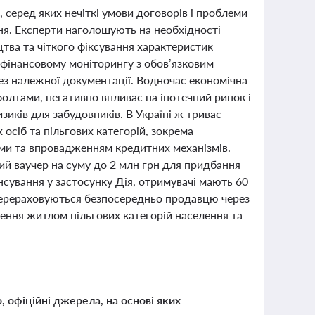
, серед яких нечіткі умови договорів і проблеми
ня. Експерти наголошують на необхідності
цтва та чіткого фіксування характеристик
ь фінансовому моніторингу з обов’язковим
з належної документації. Водночас економічна
олтами, негативно впливає на іпотечний ринок і
иків для забудовників. В Україні ж триває
сіб та пільгових категорій, зокрема
рами та впровадженням кредитних механізмів.
й ваучер на суму до 2 млн грн для придбання
сування у застосунку Дія, отримувачі мають 60
 перераховуються безпосередньо продавцю через
ення житлом пільгових категорій населення та
о, офіційні джерела, на основі яких