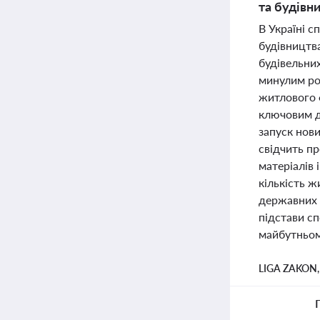
та будівн
В Україні с
будівництв
будівельних
минулим рок
житлового 
ключовим д
запуск нови
свідчить п
матеріалів
кількість ж
державних 
підстави сп
майбутньом
LIGA ZAKON