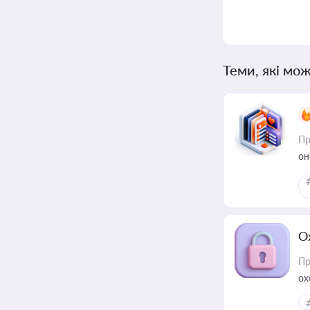
Теми, які мож
Пр
он
О
Пр
ох