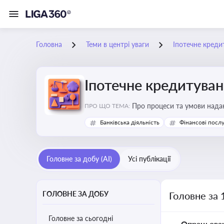
Головна
Теми в центрі уваги
Іпотечне креди
Іпотечне кредитува
Про процеси та умови наданн
ПРО ЩО ТЕМА:
Банківська діяльність
Фінансові посл
Головне за добу (AI)
Усі публікації
ГОЛОВНЕ ЗА ДОБУ
Головне за 
Головне за сьогодні
Опрацьова