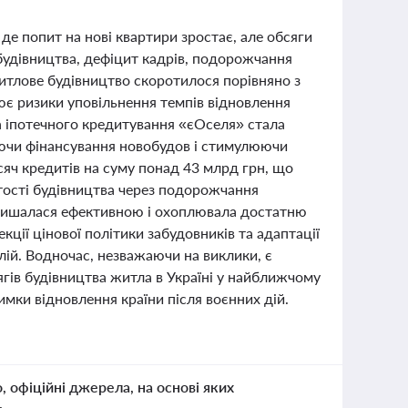
де попит на нові квартири зростає, але обсяги
будівництва, дефіцит кадрів, подорожчання
житлове будівництво скоротилося порівняно з
рює ризики уповільнення темпів відновлення
 іпотечного кредитування «єОселя» стала
ючи фінансування новобудов і стимулюючи
сяч кредитів на суму понад 43 млрд грн, що
ртості будівництва через подорожчання
залишалася ефективною і охоплювала достатню
кції цінової політики забудовників та адаптації
ій. Водночас, незважаючи на виклики, є
сягів будівництва житла в Україні у найближчому
мки відновлення країни після воєнних дій.
о, офіційні джерела, на основі яких