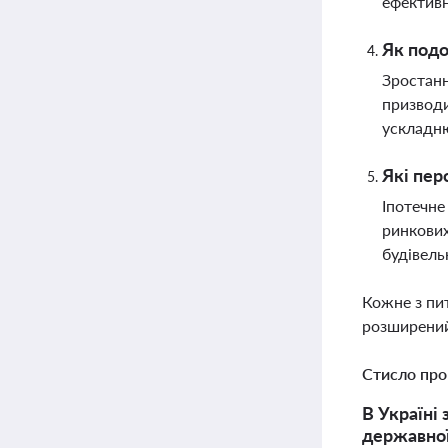
ефективн
Як подо
Зростанн
призводи
ускладню
Які пер
Іпотечне
ринкових
будівель
Кожне з пи
розширений
Стисло про
В Україні
державної