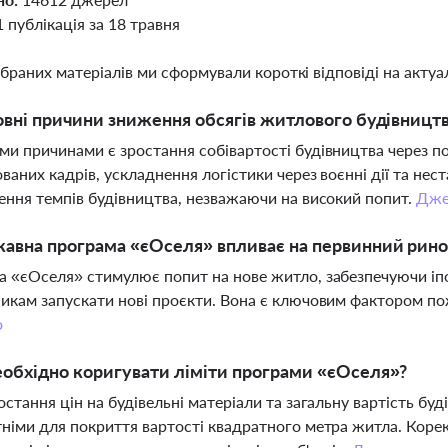
1 публікація за 18 травня
ібраних матеріалів ми сформували короткі відповіді на актуал
овні причини зниження обсягів житлового будівництва
и причинами є зростання собівартості будівництва через п
ованих кадрів, ускладнення логістики через воєнні дії та не
ення темпів будівництва, незважаючи на високий попит.
Дже
авна програма «єОселя» впливає на первинний рин
 «єОселя» стимулює попит на нове житло, забезпечуючи іп
икам запускати нові проєкти. Вона є ключовим фактором по
о
обхідно коригувати ліміти програми «єОселя»?
остання цін на будівельні матеріали та загальну вартість бу
німи для покриття вартості квадратного метра житла. Корек