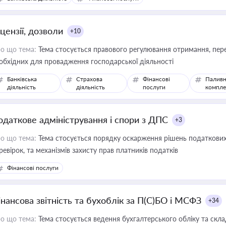
цензії, дозволи
+10
о що тема:
Тема стосується правового регулювання отримання, пере
обхідних для провадження господарської діяльності
Банківська
Страхова
Фінансові
Паливн
діяльність
діяльність
послуги
компле
одаткове адміністрування і спори з ДПС
+3
о що тема:
Тема стосується порядку оскарження рішень податкових
ревірок, та механізмів захисту прав платників податків
Фінансові послуги
інансова звітність та бухоблік за П(С)БО і МСФЗ
+34
о що тема:
Тема стосується ведення бухгалтерського обліку та скла