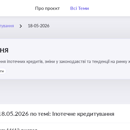
Про проєкт
Всі Теми
тування
18-05-2026
ння
я іпотечних кредитів, зміни у законодавстві та тенденції на ринку
уги
18.05.2026 по темі: Іпотечне кредитування
но:
14612 джерел