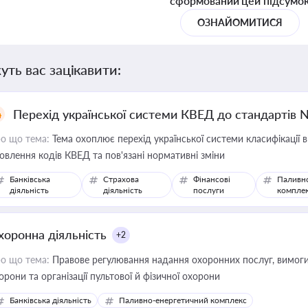
сформований цей підсумо
ОЗНАЙОМИТИСЯ
уть вас зацікавити:
Перехід української системи КВЕД до стандартів 
о що тема:
Тема охоплює перехід української системи класифікації в
овлення кодів КВЕД та пов'язані нормативні зміни
Банківська
Страхова
Фінансові
Паливн
діяльність
діяльність
послуги
компле
хоронна діяльність
+2
о що тема:
Правове регулювання надання охоронних послуг, вимоги д
орони та організації пультової й фізичної охорони
Банківська діяльність
Паливно-енергетичний комплекс