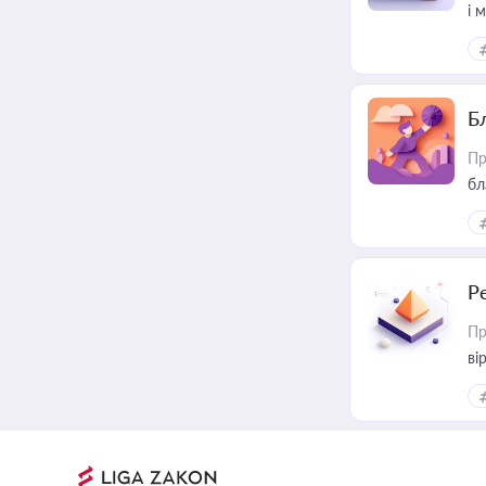
і 
Б
Пр
бл
Р
Пр
ві