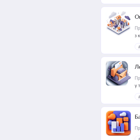
О
Пр
з 
ме
пр
Л
Пр
у 
ри
Ба
Пр