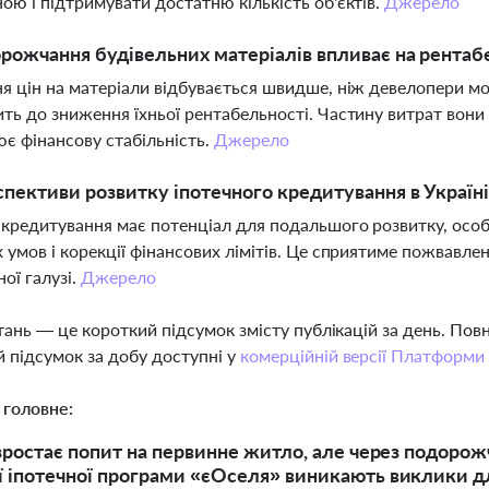
ою і підтримувати достатню кількість об'єктів.
Джерело
рожчання будівельних матеріалів впливає на рентаб
я цін на матеріали відбувається швидше, ніж девелопери м
ть до зниження їхньої рентабельності. Частину витрат вон
є фінансову стабільність.
Джерело
спективи розвитку іпотечного кредитування в Україні
 кредитування має потенціал для подальшого розвитку, осо
 умов і корекції фінансових лімітів. Це сприятиме пожвавл
ної галузі.
Джерело
тань — це короткий підсумок змісту публікацій за день. По
 підсумок за добу доступні у
комерційній версії Платформи
 головне:
 зростає попит на первинне житло, але через подоро
 іпотечної програми «єОселя» виникають виклики д