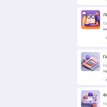
Лі
Пр
не
П
Пр
пе
Ф
Пр