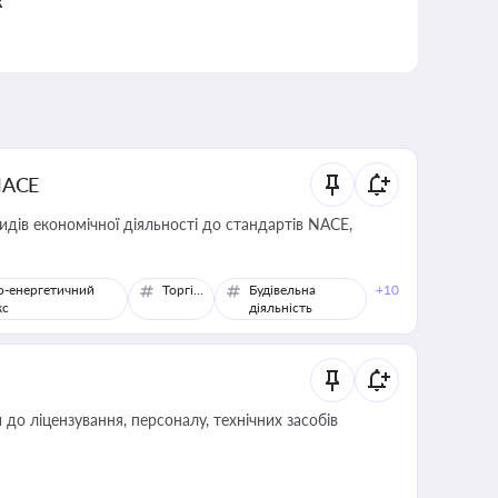
к
NACE
идів економічної діяльності до стандартів NACE,
о-енергетичний
Торгівля
Будівельна
+10
кс
діяльність
о ліцензування, персоналу, технічних засобів