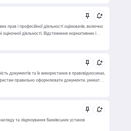
х прав і професійної діяльності оцінювачів, включно
і оціночної діяльності. Відстеження нормативних і
иста або бухгалтера під час оподаткування,
 статусу суб'єктів оціночної діяльності
сть документів та їх використання в правовідносинах,
а юристам правильно оформлювати документи, уникати
влади та контрагентами
нагляду та ліцензування банківських установ