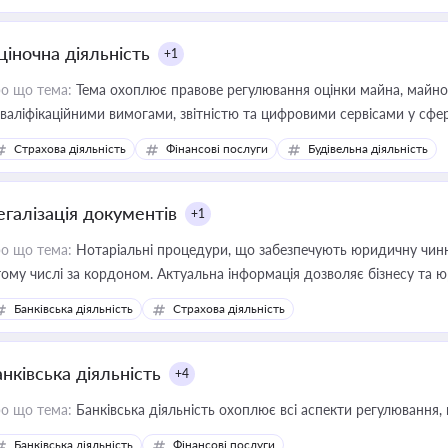
ціночна діяльність
+1
о що тема:
Тема охоплює правове регулювання оцінки майна, майнови
кваліфікаційними вимогами, звітністю та цифровими сервісами у сфер
дійних змін у цій сфері корисне для власника бізнесу, керівника, юр
Страхова діяльність
Фінансові послуги
Будівельна діяльність
иватизації, оренди державного майна, корпоративних угод і перевірки
егалізація документів
+1
о що тема:
Нотаріальні процедури, що забезпечують юридичну чинні
тому числі за кордоном. Актуальна інформація дозволяє бізнесу т
зиків недійсності та забезпечувати їх належне прийняття органами 
Банківська діяльність
Страхова діяльність
нківська діяльність
+4
о що тема:
Банківська діяльність охоплює всі аспекти регулювання, 
Банківська діяльність
Фінансові послуги