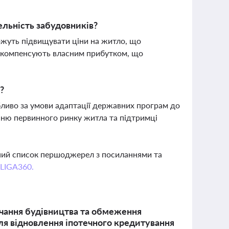
ельність забудовників?
ожуть підвищувати ціни на житло, що
и компенсують власним прибутком, що
?
бливо за умови адаптації державних програм до
енню первинного ринку житла та підтримці
вний список першоджерел з посиланнями та
 LIGA360.
жчання будівництва та обмеження
ля відновлення іпотечного кредитування