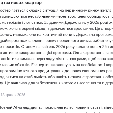
ицтва нових квартир
постерігається складна ситуація на первинному ринку житла, 
а залишаються нестабільними через зростання собівартості 
 матеріалів і логістики. За даними Держстату, у 2026 році 
ом, хоча в окремі місяці відзначається зростання. Це ство
фонду, незважаючи на критичний попит. Державна програма
райвером пожвавлення ринку первинного житла, забезпечу
х проєктів. Станом на квітень 2026 року видано понад 25 ти
ро активне використання цієї програми. Однак зростання ва
 і логістики вимагає перегляду лімітів програми, щоб вона 
итлових об'єктів. Експерти наголошують на необхідності коре
програм іпотечного кредитування до нових економічних реал
одіватися на стабільність або навіть незначне зростання об
у. Це важливо для забезпечення житлом населення та підтри
,
18 травня 2026
Повний AI-огляд дня та посилання на всі новини, статті, віде