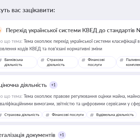
уть вас зацікавити:
Перехід української системи КВЕД до стандартів 
о що тема:
Тема охоплює перехід української системи класифікації в
овлення кодів КВЕД та пов'язані нормативні зміни
Банківська
Страхова
Фінансові
Паливн
діяльність
діяльність
послуги
компле
ціночна діяльність
+1
о що тема:
Тема охоплює правове регулювання оцінки майна, майнови
кваліфікаційними вимогами, звітністю та цифровими сервісами у сфер
дійних змін у цій сфері корисне для власника бізнесу, керівника, юр
Страхова діяльність
Фінансові послуги
Будівельна діяльність
иватизації, оренди державного майна, корпоративних угод і перевірки
егалізація документів
+1