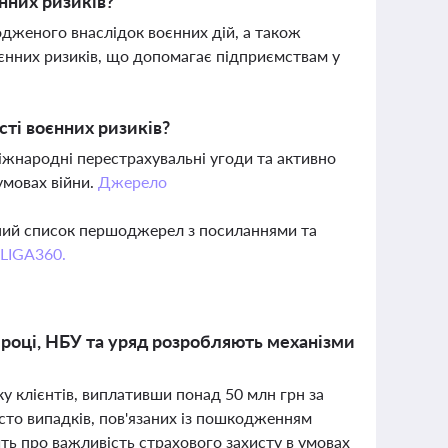
нних ризиків?
одженого внаслідок воєнних дій, а також
єнних ризиків, що допомагає підприємствам у
сті воєнних ризиків?
міжнародні перестрахувальні угоди та активно
умовах війни.
Джерело
вний список першоджерел з посиланнями та
 LIGA360.
 році, НБУ та уряд розробляють механізми
у клієнтів, виплативши понад 50 млн грн за
сто випадків, пов'язаних із пошкодженням
ить про важливість страхового захисту в умовах