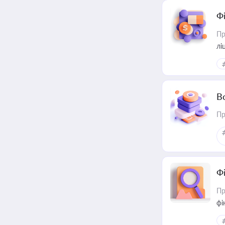
Ф
Пр
лі
В
Пр
Ф
Пр
фі