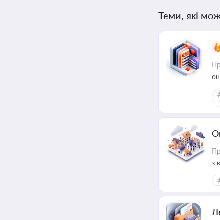
Теми, які мож
Пр
он
О
Пр
з 
ме
пр
Л