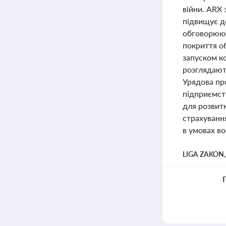
війни. ARX
підвищує до
обговорююч
покриття о
запуском к
розглядают
Урядова про
підприємств
для розвитк
страхуванн
в умовах во
LIGA ZAKON