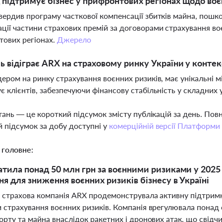
 підтримує бізнес у прифронтових регіонах щодо воє
вердив програму часткової компенсації збитків майна, пошк
ції частини страхових премій за договорами страхування во
ових регіонах.
Джерело
ь відіграє ARX на страховому ринку України у контек
дером на ринку страхування воєнних ризиків, має унікальні 
є клієнтів, забезпечуючи фінансову стабільність у складних 
тань — це короткий підсумок змісту публікацій за день. По
 підсумок за добу доступні у
комерційній версії Платформи
 головне:
тила понад 50 млн грн за воєнними ризиками у 2025
ня для зниження воєнних ризиків бізнесу в Україні
і страхова компанія ARX продемонструвала активну підтримк
 страхування воєнних ризиків. Компанія врегулювала понад 
рту та майна внаслідок ракетних і дронових атак, що свідч