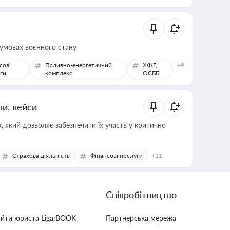
 умовах воєнного стану
сові
Паливно-енергетичний
ЖКГ,
+9
ги
комплекс
ОСББ
ни, кейси
 який дозволяє забезпечити їх участь у критично
Страхова діяльність
Фінансові послуги
+11
Співробітництво
айти юриста Liga:BOOK
Партнерська мережа