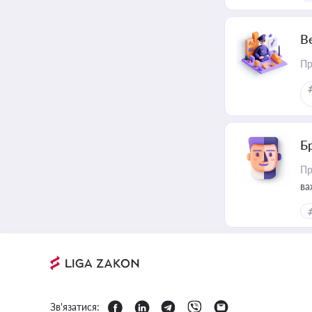
В
Пр
Б
Пр
ва
Зв'язатися: