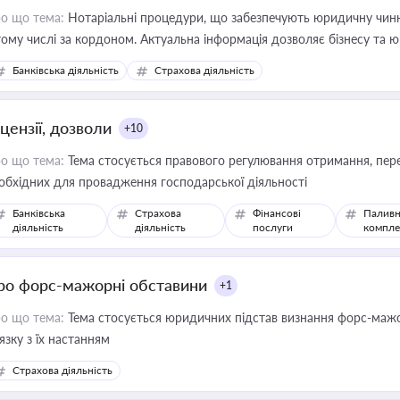
о що тема:
Нотаріальні процедури, що забезпечують юридичну чинні
тому числі за кордоном. Актуальна інформація дозволяє бізнесу т
зиків недійсності та забезпечувати їх належне прийняття органами 
Банківська діяльність
Страхова діяльність
цензії, дозволи
+10
о що тема:
Тема стосується правового регулювання отримання, пере
обхідних для провадження господарської діяльності
Банківська
Страхова
Фінансові
Паливн
діяльність
діяльність
послуги
компле
ро форс-мажорні обставини
+1
о що тема:
Тема стосується юридичних підстав визнання форс-мажор
'язку з їх настанням
Страхова діяльність