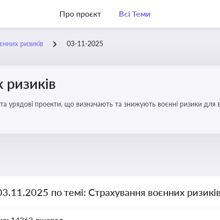
Про проєкт
Всі Теми
єнних ризиків
03-11-2025
 ризиків
та урядові проекти, що визначають та знижують воєнні ризики для в
03.11.2025 по темі: Страхування воєнних ризикі
но:
14363 джерел