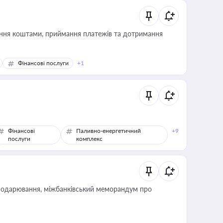
Фінансові послуги
+1
Фінансові
Паливно-енергетичний
+9
послуги
комплекс
сподарювання, міжбанківський меморандум про