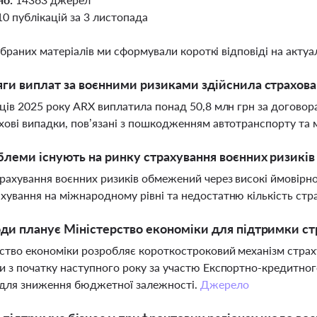
10 публікацій за 3 листопада
ібраних матеріалів ми сформували короткі відповіді на актуал
яги виплат за воєнними ризиками здійснила страхова
яців 2025 року ARX виплатила понад 50,8 млн грн за догово
хові випадки, пов’язані з пошкодженням автотранспорту та 
блеми існують на ринку страхування воєнних ризиків 
рахування воєнних ризиків обмежений через високі ймовірно
хування на міжнародному рівні та недостатню кількість стра
оди планує Міністерство економіки для підтримки ст
ство економіки розробляє короткостроковий механізм страху
и з початку наступного року за участю Експортно-кредитног
 для зниження бюджетної залежності.
Джерело