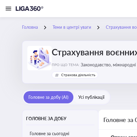
Головна
Теми в центрі уваги
Страхування во
Страхування воєнних
Законодавство, міжнародні 
ПРО ЩО ТЕМА:
Страхова діяльність
Головне за добу (AI)
Усі публікації
ГОЛОВНЕ ЗА ДОБУ
Головне за 
Головне за сьогодні
Опрацьова