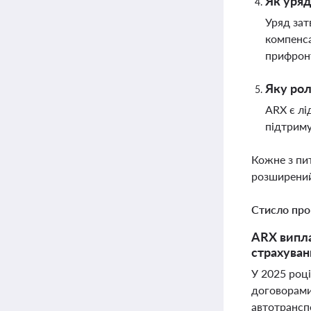
Як уряд
Уряд зат
компенса
прифронт
Яку рол
ARX є лі
підтриму
Кожне з пи
розширений
Стисло про
ARX випла
страхуван
У 2025 роц
договорами
автотранспо