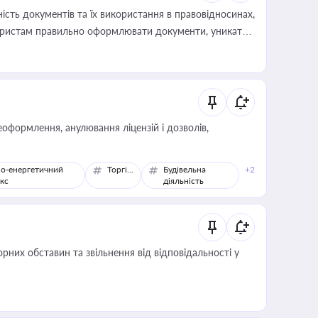
сть документів та їх використання в правовідносинах,
а юристам правильно оформлювати документи, уникати
влади та контрагентами
оформлення, анулювання ліцензій і дозволів,
о-енергетичний
Торгівля
Будівельна
+2
кс
діяльність
них обставин та звільнення від відповідальності у