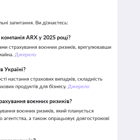
ьні запитання. Ви дізнаєтесь:
 компанія ARX у 2025 році?
рами страхування воєнних ризиків, врегулювавши
майна.
Джерело
в Україні?
сті настання страхових випадків, складність
хових продуктів для бізнесу.
Джерело
рахування воєнних ризиків?
вання воєнних ризиків, який планується
о агентства, а також опрацьовує довгострокові