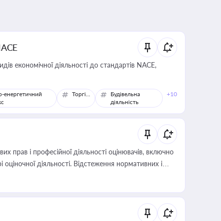
NACE
идів економічної діяльності до стандартів NACE,
о-енергетичний
Торгівля
Будівельна
+10
кс
діяльність
х прав і професійної діяльності оцінювачів, включно
і оціночної діяльності. Відстеження нормативних і
иста або бухгалтера під час оподаткування,
 статусу суб'єктів оціночної діяльності