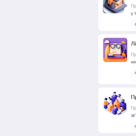
Пр
у 
ри
Лі
Пр
не
П
Пр
зв