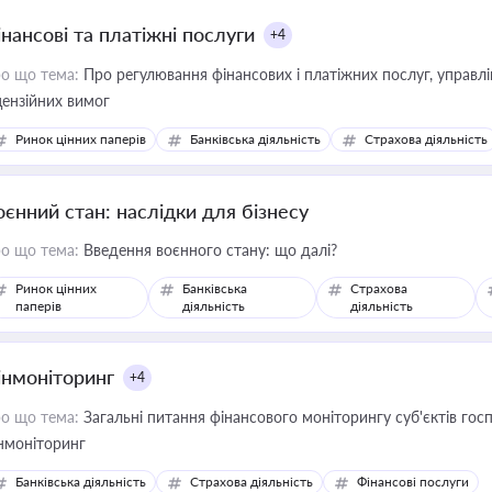
інансові та платіжні послуги
+4
о що тема:
Про регулювання фінансових і платіжних послуг, управління коштами, приймання платежів та дотримання
цензійних вимог
Ринок цінних паперів
Банківська діяльність
Страхова діяльність
оєнний стан: наслідки для бізнесу
о що тема:
Введення воєнного стану: що далі?
Ринок цінних
Банківська
Страхова
паперів
діяльність
діяльність
інмоніторинг
+4
о що тема:
Загальні питання фінансового моніторингу суб'єктів го
нмоніторинг
Банківська діяльність
Страхова діяльність
Фінансові послуги