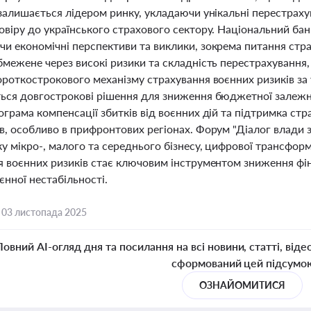
 залишається лідером ринку, укладаючи унікальні перестрах
віру до українського страхового сектору. Національний банк
и економічні перспективи та виклики, зокрема питання стра
бмежене через високі ризики та складність перестрахування
ороткострокового механізму страхування воєнних ризиків за
ься довгострокові рішення для зниження бюджетної залежнос
грама компенсації збитків від воєнних дій та підтримка стр
, особливо в прифронтових регіонах. Форум "Діалог влади з
у мікро-, малого та середнього бізнесу, цифрової трансфор
я воєнних ризиків стає ключовим інструментом зниження фін
єнної нестабільності.
,
03 листопада 2025
Повний AI-огляд дня та посилання на всі новини, статті, віде
сформований цей підсумо
ОЗНАЙОМИТИСЯ