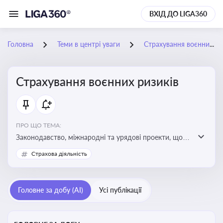
ВХІД ДО LIGA360
Головна
Теми в центрі уваги
Страхування воєнних ризиків
Страхування воєнних ризиків
ПРО ЩО ТЕМА:
Законодавство, міжнародні та урядові проекти, що
визначають та знижують воєнні ризики для власників
Страхова діяльність
майна, боржників та кредиторів
Головне за добу (AI)
Усі публікації