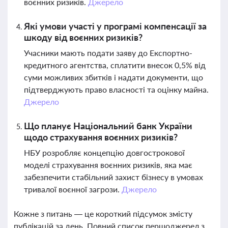
воєнних ризиків.
Джерело
Які умови участі у програмі компенсації за
шкоду від воєнних ризиків?
Учасники мають подати заяву до Експортно-
кредитного агентства, сплатити внесок 0,5% від
суми можливих збитків і надати документи, що
підтверджують право власності та оцінку майна.
Джерело
Що планує Національний банк України
щодо страхування воєнних ризиків?
НБУ розробляє концепцію довгострокової
моделі страхування воєнних ризиків, яка має
забезпечити стабільний захист бізнесу в умовах
тривалої воєнної загрози.
Джерело
Кожне з питань — це короткий підсумок змісту
публікацій за день. Повний список першоджерел з