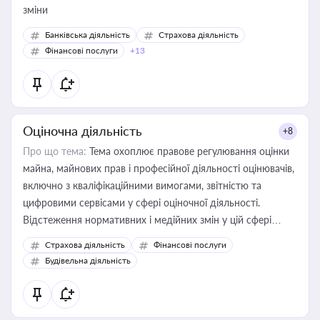
зміни
Банківська діяльність
Страхова діяльність
Фінансові послуги
+13
Оціночна діяльність
+8
Про що тема:
Тема охоплює правове регулювання оцінки
майна, майнових прав і професійної діяльності оцінювачів,
включно з кваліфікаційними вимогами, звітністю та
цифровими сервісами у сфері оціночної діяльності.
Відстеження нормативних і медійних змін у цій сфері
корисне для власника бізнесу, керівника, юриста або
Страхова діяльність
Фінансові послуги
бухгалтера під час оподаткування, приватизації, оренди
Будівельна діяльність
державного майна, корпоративних угод і перевірки
статусу суб'єктів оціночної діяльності