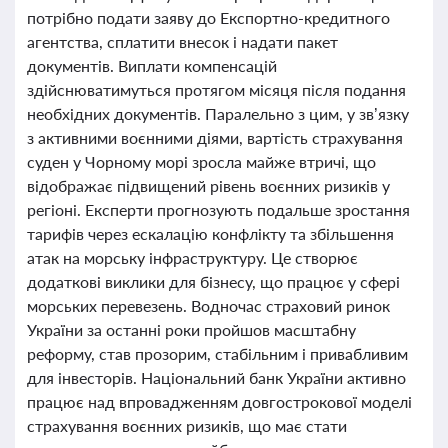
потрібно подати заяву до Експортно-кредитного
агентства, сплатити внесок і надати пакет
документів. Виплати компенсацій
здійснюватимуться протягом місяця після подання
необхідних документів. Паралельно з цим, у зв’язку
з активними воєнними діями, вартість страхування
суден у Чорному морі зросла майже втричі, що
відображає підвищений рівень воєнних ризиків у
регіоні. Експерти прогнозують подальше зростання
тарифів через ескалацію конфлікту та збільшення
атак на морську інфраструктуру. Це створює
додаткові виклики для бізнесу, що працює у сфері
морських перевезень. Водночас страховий ринок
України за останні роки пройшов масштабну
реформу, став прозорим, стабільним і привабливим
для інвесторів. Національний банк України активно
працює над впровадженням довгострокової моделі
страхування воєнних ризиків, що має стати