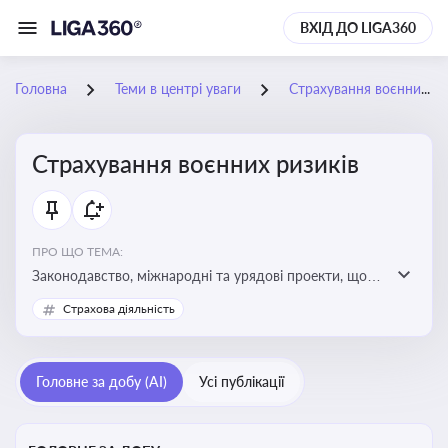
ВХІД ДО LIGA360
Головна
Теми в центрі уваги
Страхування воєнних ризиків
Страхування воєнних ризиків
ПРО ЩО ТЕМА:
Законодавство, міжнародні та урядові проекти, що
визначають та знижують воєнні ризики для власників
Страхова діяльність
майна, боржників та кредиторів
Головне за добу (AI)
Усі публікації