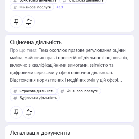
Банківська діяльність
Страхова діяльність
Фінансові послуги
+13
Оціночна діяльність
Про що тема:
Тема охоплює правове регулювання оцінки
майна, майнових прав і професійної діяльності оцінювачів,
включно з кваліфікаційними вимогами, звітністю та
цифровими сервісами у сфері оціночної діяльності.
Відстеження нормативних і медійних змін у цій сфері
корисне для власника бізнесу, керівника, юриста або
Страхова діяльність
Фінансові послуги
бухгалтера під час оподаткування, приватизації, оренди
Будівельна діяльність
державного майна, корпоративних угод і перевірки
статусу суб'єктів оціночної діяльності
Легалізація документів