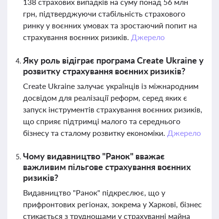
138 страхових випадків на суму понад 56 млн
грн, підтверджуючи стабільність страхового
ринку у воєнних умовах та зростаючий попит на
страхування воєнних ризиків.
Джерело
Яку роль відіграє програма Create Ukraine у
розвитку страхування воєнних ризиків?
Create Ukraine залучає українців із міжнародним
досвідом для реалізації реформ, серед яких є
запуск інструментів страхування воєнних ризиків,
що сприяє підтримці малого та середнього
бізнесу та сталому розвитку економіки.
Джерело
Чому видавництво "Ранок" вважає
важливим пільгове страхування воєнних
ризиків?
Видавництво "Ранок" підкреслює, що у
прифронтових регіонах, зокрема у Харкові, бізнес
стикається з труднощами у страхуванні майна