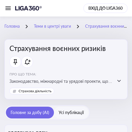
ВХІД ДО LIGA360
Головна
Теми в центрі уваги
Страхування воєнних ризиків
Страхування воєнних ризиків
ПРО ЩО ТЕМА:
Законодавство, міжнародні та урядові проекти, що
визначають та знижують воєнні ризики для власників
Страхова діяльність
майна, боржників та кредиторів
Головне за добу (AI)
Усі публікації