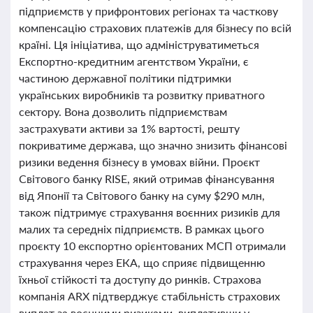
підприємств у прифронтових регіонах та часткову
компенсацію страхових платежів для бізнесу по всій
країні. Ця ініціатива, що адмініструватиметься
Експортно-кредитним агентством України, є
частиною державної політики підтримки
українських виробників та розвитку приватного
сектору. Вона дозволить підприємствам
застрахувати активи за 1% вартості, решту
покриватиме держава, що значно знизить фінансові
ризики ведення бізнесу в умовах війни. Проєкт
Світового банку RISE, який отримав фінансування
від Японії та Світового банку на суму $290 млн,
також підтримує страхування воєнних ризиків для
малих та середніх підприємств. В рамках цього
проєкту 10 експортно орієнтованих МСП отримали
страхування через ЕКА, що сприяє підвищенню
їхньої стійкості та доступу до ринків. Страхова
компанія ARX підтверджує стабільність страхових
виплат за воєнними ризиками, виплативши у