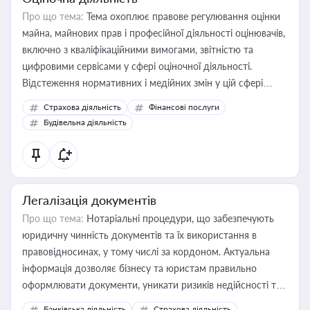
Про що тема:
Тема охоплює правове регулювання оцінки
майна, майнових прав і професійної діяльності оцінювачів,
включно з кваліфікаційними вимогами, звітністю та
цифровими сервісами у сфері оціночної діяльності.
Відстеження нормативних і медійних змін у цій сфері
корисне для власника бізнесу, керівника, юриста або
Страхова діяльність
Фінансові послуги
бухгалтера під час оподаткування, приватизації, оренди
Будівельна діяльність
державного майна, корпоративних угод і перевірки
статусу суб'єктів оціночної діяльності
Легалізація документів
Про що тема:
Нотаріальні процедури, що забезпечують
юридичну чинність документів та їх використання в
правовідносинах, у тому числі за кордоном. Актуальна
інформація дозволяє бізнесу та юристам правильно
оформлювати документи, уникати ризиків недійсності та
забезпечувати їх належне прийняття органами влади та
Банківська діяльність
Страхова діяльність