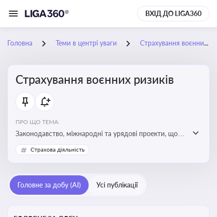
ВХІД ДО LIGA360
Головна
Теми в центрі уваги
Страхування воєнних ризиків
Страхування воєнних ризиків
ПРО ЩО ТЕМА:
Законодавство, міжнародні та урядові проекти, що
визначають та знижують воєнні ризики для власників
Страхова діяльність
майна, боржників та кредиторів
Головне за добу (AI)
Усі публікації