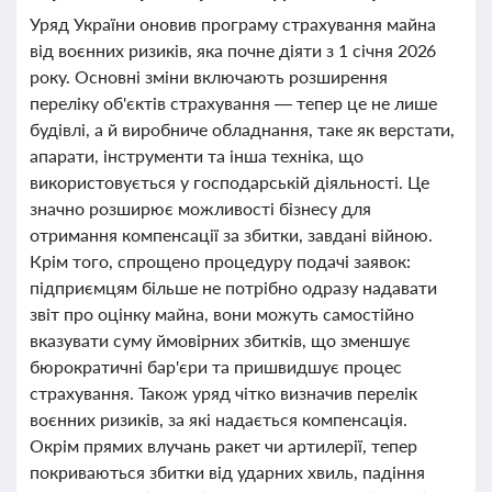
Уряд України оновив програму страхування майна
від воєнних ризиків, яка почне діяти з 1 січня 2026
року. Основні зміни включають розширення
переліку об'єктів страхування — тепер це не лише
будівлі, а й виробниче обладнання, таке як верстати,
апарати, інструменти та інша техніка, що
використовується у господарській діяльності. Це
значно розширює можливості бізнесу для
отримання компенсації за збитки, завдані війною.
Крім того, спрощено процедуру подачі заявок:
підприємцям більше не потрібно одразу надавати
звіт про оцінку майна, вони можуть самостійно
вказувати суму ймовірних збитків, що зменшує
бюрократичні бар'єри та пришвидшує процес
страхування. Також уряд чітко визначив перелік
воєнних ризиків, за які надається компенсація.
Окрім прямих влучань ракет чи артилерії, тепер
покриваються збитки від ударних хвиль, падіння