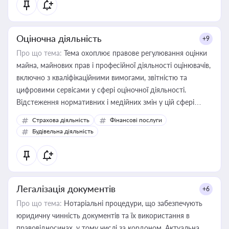
Оціночна діяльність
+9
Про що тема:
Тема охоплює правове регулювання оцінки
майна, майнових прав і професійної діяльності оцінювачів,
включно з кваліфікаційними вимогами, звітністю та
цифровими сервісами у сфері оціночної діяльності.
Відстеження нормативних і медійних змін у цій сфері
корисне для власника бізнесу, керівника, юриста або
Страхова діяльність
Фінансові послуги
бухгалтера під час оподаткування, приватизації, оренди
Будівельна діяльність
державного майна, корпоративних угод і перевірки
статусу суб'єктів оціночної діяльності
Легалізація документів
+6
Про що тема:
Нотаріальні процедури, що забезпечують
юридичну чинність документів та їх використання в
правовідносинах, у тому числі за кордоном. Актуальна