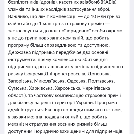
безпілотників (дронів), касетних авіабомб (КАБів),
уламків та інших наслідків застосування зброї.
Важливо, що ліміт компенсації — до 10 млн грн за
майно або до 1 млн грн за страхову премію —
застосовується до кожної юридичної особи окремо,
а не до групи пов'язаних компаній, що робить
програму більш справедливою та доступною.
Державна підтримка передбачає два основні
інструменти: пряму компенсацію збитків для
підприємств, розташованих у регіонах підвищеного
ризику (зокрема Дніпропетровська, Донецька,
Запорізька, Миколаївська, Одеська, Полтавська,
Сумська, Харківська, Херсонська, Чернігівська
області), та часткову компенсацію страхової премії
для бізнесу на решті території України. Програма
адмініструється Експортно-кредитним агентством,
а заявки можна подавати онлайн, що робить
механізм страхування воєнних ризиків більш
доступним і юридично захищеним для підприємців.