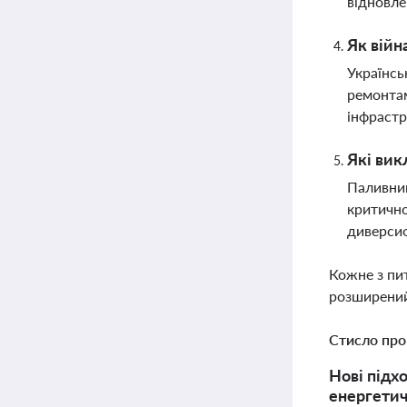
відновле
Як війн
Українсь
ремонтам
інфрастр
Які вик
Паливний
критично
диверсиф
Кожне з пи
розширений
Стисло про
Нові підх
енергетич