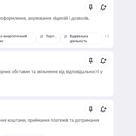
оформлення, анулювання ліцензій і дозволів,
о-енергетичний
Торгівля
Будівельна
+2
кс
діяльність
них обставин та звільнення від відповідальності у