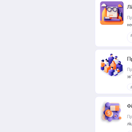
Лі
Пр
не
П
Пр
зв
Ф
Пр
лі