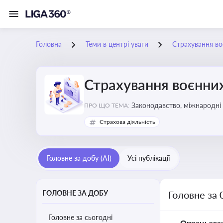
Головна
Теми в центрі уваги
Страхування во
Страхування воєнних
Законодавство, міжнародні 
ПРО ЩО ТЕМА:
Страхова діяльність
Головне за добу (AI)
Усі публікації
ГОЛОВНЕ ЗА ДОБУ
Головне за 
Головне за сьогодні
Опрацьова