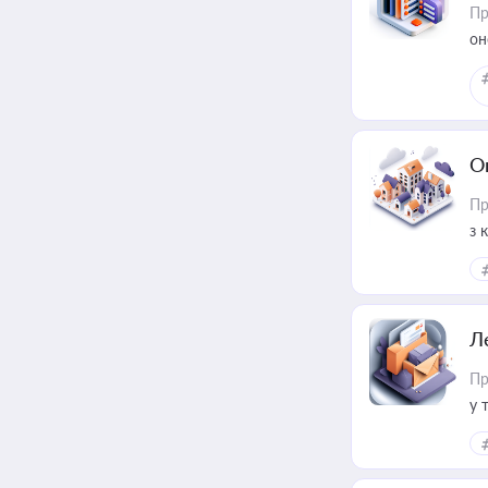
Пр
он
О
Пр
з 
ме
пр
Л
Пр
у 
ри