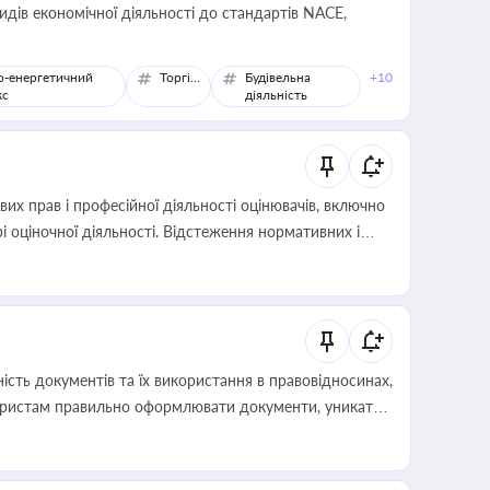
идів економічної діяльності до стандартів NACE,
о-енергетичний
Торгівля
Будівельна
+10
кс
діяльність
х прав і професійної діяльності оцінювачів, включно
і оціночної діяльності. Відстеження нормативних і
иста або бухгалтера під час оподаткування,
 статусу суб'єктів оціночної діяльності
сть документів та їх використання в правовідносинах,
а юристам правильно оформлювати документи, уникати
влади та контрагентами