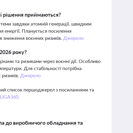
які рішення приймаються?
истеми завдяки атомній генерації, швидким
я енергії. Планується посилення
я зниження воєнних ризиків.
Джерело
2026 року?
інами та ризиками через воєнні дії. Особливо
мператури. Для стабільності потрібна
 ризиків.
Джерело
вний список першоджерел з посиланнями та
 LIGA360.
тла до виробничого обладнання та