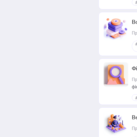
В
Пр
Ф
Пр
фі
В
Пр