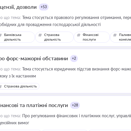
цензії, дозволи
+53
о що тема:
Тема стосується правового регулювання отримання, пере
обхідних для провадження господарської діяльності
Банківська
Страхова
Фінансові
Паливн
діяльність
діяльність
послуги
компле
ро форс-мажорні обставини
+2
о що тема:
Тема стосується юридичних підстав визнання форс-мажор
'язку з їх настанням
Страхова діяльність
інансові та платіжні послуги
+28
о що тема:
Про регулювання фінансових і платіжних послуг, управління коштами, приймання платежів та дотримання
цензійних вимог