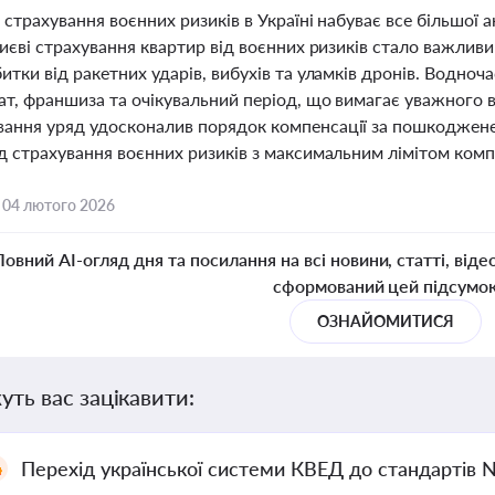
 страхування воєнних ризиків в Україні набуває все більшої а
Києві страхування квартир від воєнних ризиків стало важлив
итки від ракетних ударів, вибухів та уламків дронів. Водноч
ат, франшиза та очікувальний період, що вимагає уважного в
ання уряд удосконалив порядок компенсації за пошкоджен
д страхування воєнних ризиків з максимальним лімітом компе
,
04 лютого 2026
Повний AI-огляд дня та посилання на всі новини, статті, віде
сформований цей підсумо
ОЗНАЙОМИТИСЯ
уть вас зацікавити:
Перехід української системи КВЕД до стандартів 