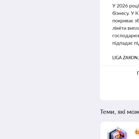
У 2026 році
бізнесу. У 
покриває зб
ліміти випл
господарюв
підпадає пі
LIGA ZAKON
Теми, які мож