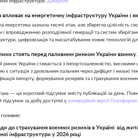
ння інфраструктури.
Джерело
а впливає на енергетичну інфраструктуру України і 
ка енергетика зазнала тисячі атак, але зберегла цілісність с
 і впровадженню розподіленої генерації та систем зберіганн
уктури, цифровізація та масштабування нових технологій дл
лики стоять перед паливним ринком України взимку 
 ринок України стикається з імпортозалежністю, високими ц
ю є ситуація з дизельним пальним через дефіцит і низькі те
ікація імпорту, формування резервів та страхування воєнних
тань — це короткий підсумок змісту публікацій за день. По
 підсумок за добу доступні у
комерційній версії Платформи
 головне:
оди до страхування воєнних ризиків в Україні: від жи
ної інфраструктури у 2026 році