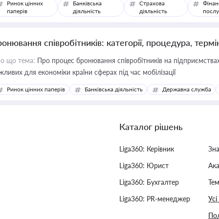
Ринок цінних
Банківська
Страхова
Фінан
паперів
діяльність
діяльність
послу
ронювання співробітників: категорії, процедура, термі
о що тема:
Про процес бронювання співробітників на підприємствах,
жливих для економіки країни сферах під час мобілізації
Ринок цінних паперів
Банківська діяльність
Державна служба
Каталог рішень
Liga360: Керівник
Зн
Liga360: Юрист
Ак
Liga360: Бухгалтер
Тем
Liga360: PR-менеджер
Усі
Пол