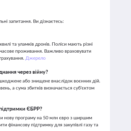
ьні запитання. Ви дізнаєтесь:
вилі та уламків дронів. Поліси мають різні
имчасове проживання. Важливо враховувати
страхування.
Джерело
днання через війну?
шкоджене або знищене внаслідок воєнних дій.
нь, а сума збитків визначається суб'єктом
 підтримки ЄБРР?
ши нову програму на 50 млн євро з ширшим
и фінансову підтримку для закупівлі газу та