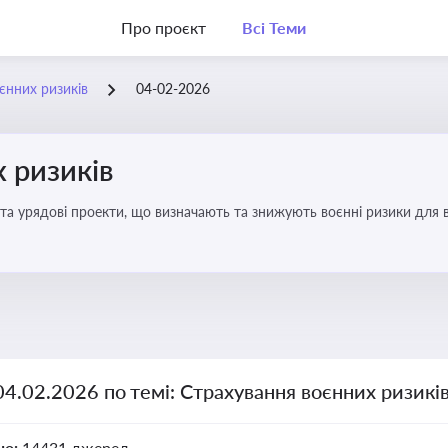
Про проєкт
Всі Теми
єнних ризиків
04-02-2026
 ризиків
та урядові проекти, що визначають та знижують воєнні ризики для в
04.02.2026 по темі: Страхування воєнних ризикі
но:
14431 джерел