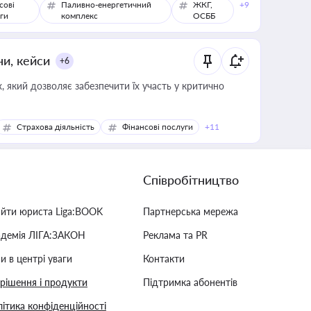
сові
Паливно-енергетичний
ЖКГ,
+9
ги
комплекс
ОСББ
ни, кейси
+6
 який дозволяє забезпечити їх участь у критично
Страхова діяльність
Фінансові послуги
+11
Співробітництво
айти юриста Liga:BOOK
Партнерська мережа
адемія ЛІГА:ЗАКОН
Реклама та PR
и в центрі уваги
Контакти
 рішення і продукти
Підтримка абонентів
ітика конфіденційності