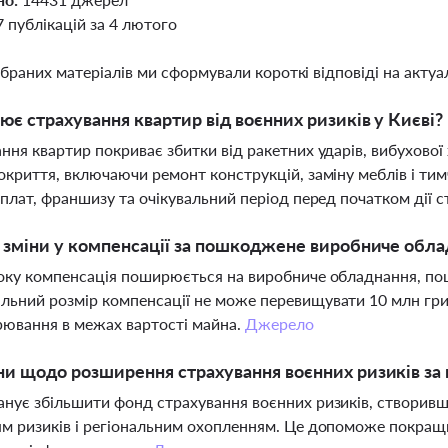
7 публікацій за 4 лютого
ібраних матеріалів ми сформували короткі відповіді на актуал
ює страхування квартир від воєнних ризиків у Києві?
ння квартир покриває збитки від ракетних ударів, вибухової х
окриття, включаючи ремонт конструкцій, заміну меблів і т
иплат, франшизу та очікувальний період перед початком дії 
і зміни у компенсації за пошкоджене виробниче обла
оку компенсація поширюється на виробниче обладнання, по
ьний розмір компенсації не може перевищувати 10 млн гриве
ювання в межах вартості майна.
Джерело
ни щодо розширення страхування воєнних ризиків за
нує збільшити фонд страхування воєнних ризиків, створив
м ризиків і регіональним охопленням. Це допоможе покращит