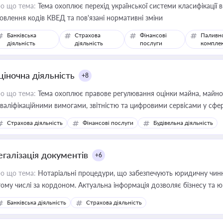
о що тема:
Тема охоплює перехід української системи класифікації в
овлення кодів КВЕД та пов'язані нормативні зміни
Банківська
Страхова
Фінансові
Паливн
діяльність
діяльність
послуги
компле
ціночна діяльність
+8
о що тема:
Тема охоплює правове регулювання оцінки майна, майнови
кваліфікаційними вимогами, звітністю та цифровими сервісами у сфер
дійних змін у цій сфері корисне для власника бізнесу, керівника, юр
Страхова діяльність
Фінансові послуги
Будівельна діяльність
иватизації, оренди державного майна, корпоративних угод і перевірки
егалізація документів
+6
о що тема:
Нотаріальні процедури, що забезпечують юридичну чинні
тому числі за кордоном. Актуальна інформація дозволяє бізнесу т
зиків недійсності та забезпечувати їх належне прийняття органами 
Банківська діяльність
Страхова діяльність